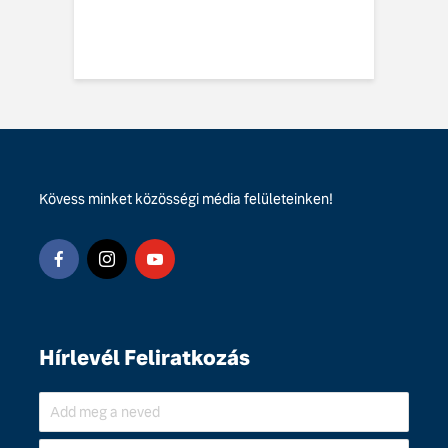
y: többre képes,
ebbre jut
Kövess minket közösségi média felületeinken!
Hírlevél Feliratkozás