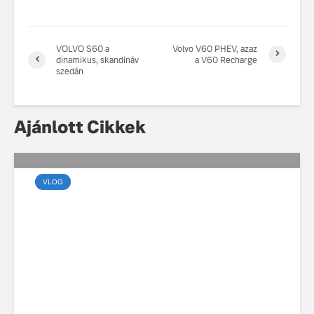
VOLVO S60 a
Volvo V60 PHEV, azaz
dinamikus, skandináv
a V60 Recharge
szedán
Ajánlott Cikkek
VLOG
Marsalkó Dávid új
Volvóval és új dallal
készül a 2026-os turnéra