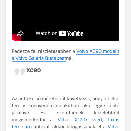
tisztán e
Volvo EX
A Volvo E
Country: 
képes, m
jut
Fedezze fel részletesebben a
Volvo XC90 modellt
a Volvo Galéria Budapest
nél.
XC90
Volvo élmények a
A Volvo C
Lajvér Pikniken
bemutatja
gondosan
Az autó külső méreteiből következik, hogy a belső
Milliók számára lett
megalkoto
tere is könnyedén átalakítható akár egy szállító
elérhető a Volvo
betűtípusá
járművé. Ha szeretnének közelebbről
Car UX élmény
amelynek
tervezése
megismerkedni a
Volvo XC90
svéd, luxus
Az új Volvo EX60 új
biztonság 
terepjáró
autóval, akkor látogassanak el a
Volvo
szintre emeli a
vezérelvk