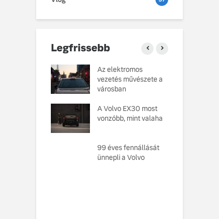
Legfrissebb
o Cars
Az elektromos
V
atja gondosan
vezetés művészete a
L
kotott
városban
pusát, amelynek
M
ésekor a
A Volvo EX30 most
e
ság szolgált
vonzóbb, mint valaha
U
elvként
A
ó, amely
99 éves fennállását
s
toztatja a
ünnepli a Volvo
f
zabályokat –
e meg az új,
n elektromos
 EX60-at
vo EX60 Cross