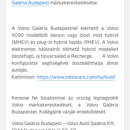
Galéria Budapest
márkakereskedésébe.
fenntarthatóságot
Az autó, 
megváltoz
játékszab
A Volvo Galéria Budapestnél elérhető a Volvo
ismerje me
tisztán e
XC90 modellből benzin vagy dízel mild hybrid
Volvo EX
(MHEV) és plug-in hybrid hajtás (PHEV). A Volvo
elektromos hálózatról tölthető hybrid modelleit
A Volvo E
összefogó, új típuscsalád a Recharge. A Volvo
Country: 
konfigurátor segítségével összeállíthatja álmai
képes, m
jut
autóját,
Kattintson:
https://www.volvocars.com/hu/build
Keresse fel bizalommal az ország legnagyobb
Volvo márkakereskedését, a Volvo Galéria
Budapestet. Kollégáink várják érdeklődését.
Volvo Galéria Budapest – Volvo Autó Galéria Kft.