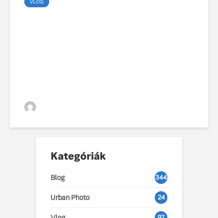
VLOG
Viharos év után stabil
úton: a Volvo Galéria 5%-
os növekedéssel zárta a
2025-ös autópiacot
VGZsolt
Kategóriák
Blog
344
Urban Photo
24
Vlog
97