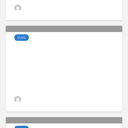
VGZsolt
VLOG
Megérkezett a vadonatúj
Volvo EX60 modellcsalád
VGZsolt