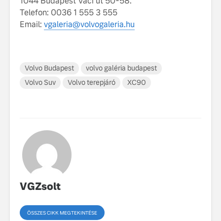
1044 Budapest Váci út 50-58.
Telefon: 0036 1 555 3 555
Email:
vgaleria@volvogaleria.hu
Volvo Budapest
volvo galéria budapest
Volvo Suv
Volvo terepjáró
XC90
VGZsolt
ÖSSZES CIKK MEGTEKINTÉSE