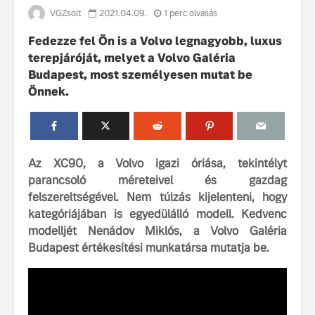
VGZsolt
2021.04.09.
1 perc olvasás
Fedezze fel Ön is a Volvo legnagyobb, luxus
terepjáróját, melyet a Volvo Galéria
Budapest, most személyesen mutat be
Önnek.
Volvo élmények a
A Volvo C
Lajvér Pikniken
bemutatja
gondosan
Az XC90, a Volvo igazi óriása, tekintélyt
Milliók számára lett
megalkoto
parancsoló méreteivel és gazdag
elérhető a Volvo
betűtípusá
felszereltségével. Nem túlzás kijelenteni, hogy
Car UX élmény
amelynek
kategóriájában is egyedülálló modell. Kedvenc
tervezése
modelljét Nenádov Miklós, a Volvo Galéria
Az új Volvo EX60 új
biztonság 
szintre emeli a
vezérelvk
Budapest értékesítési munkatársa mutatja be.
fenntarthatóságot
Az autó, 
megváltoz
játékszab
ismerje me