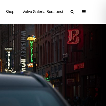
Shop
Volvo Galéria Budapest
Volvo élmények a
A Volvo Cars
Lajvér Pikniken
bemutatja