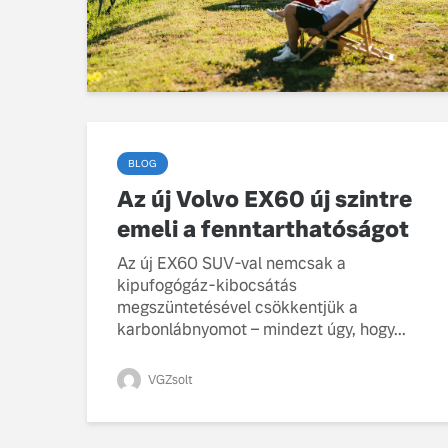
BLOG
Az új Volvo EX60 új szintre
emeli a fenntarthatóságot
Az új EX60 SUV-val nemcsak a
kipufogógáz-kibocsátás
megszüntetésével csökkentjük a
karbonlábnyomot – mindezt úgy, hogy...
VGZsolt