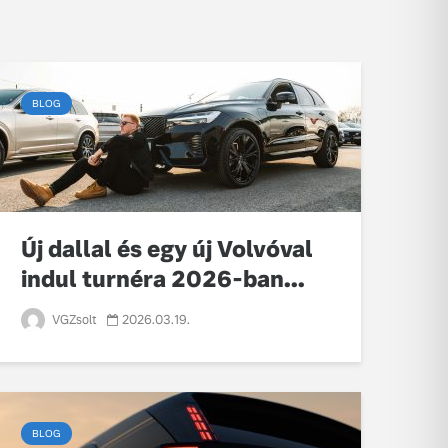
képes, mess
jut
BLOG
Új dallal és egy új Volvóval
indul turnéra 2026-ban...
VGZsolt
2026.03.19.
BLOG