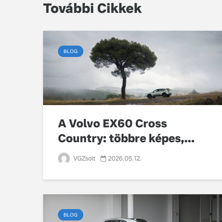
További Cikkek
BLOG
A Volvo EX60 Cross
Country: többre képes,...
VGZsolt
2026.05.12.
BLOG