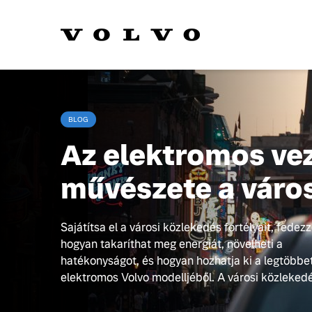
BLOG
Az elektromos ve
művészete a váro
Sajátítsa el a városi közlekedés fortélyait, fedezz
hogyan takaríthat meg energiát, növelheti a
hatékonyságot, és hogyan hozhatja ki a legtöbbe
elektromos Volvo modelljéből. A városi közlekedé