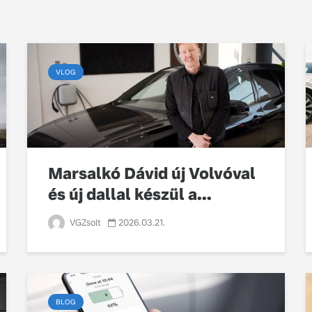
VLOG
Marsalkó Dávid új Volvóval
és új dallal készül a...
VGZsolt
2026.03.21.
BLOG