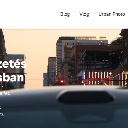
Blog
Vlog
Urban Photo
zetés
sban
e fel,
t
s...