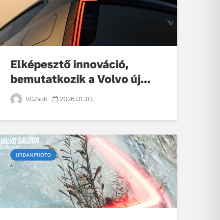
Elképesztő innováció,
bemutatkozik a Volvo új...
VGZsolt
2026.01.30.
URBAN PHOTO