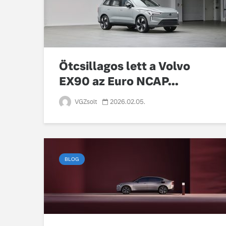
Ötcsillagos lett a Volvo
EX90 az Euro NCAP...
VGZsolt
2026.02.05.
BLOG