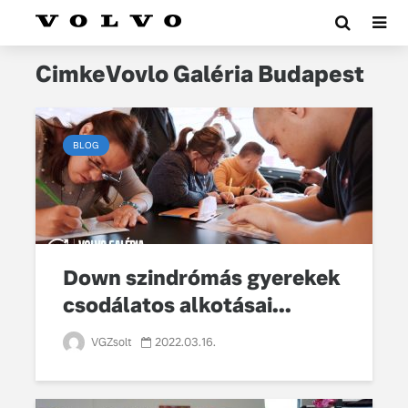
CimkeVovlo Galéria Budapest
BLOG
Down szindrómás gyerekek
csodálatos alkotásai...
VGZsolt
2022.03.16.