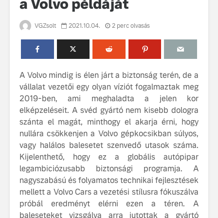
a Volvo példáját
VGZsolt
2021.10.04.
2 perc olvasás
A Volvo mindig is élen járt a biztonság terén, de a
vállalat vezetői egy olyan víziót fogalmaztak meg
Volvo élmények a
A Volvo C
2019-ben, ami meghaladta a jelen kor
Lajvér Pikniken
bemutatja
elképzeléseit. A svéd gyártó nem kisebb dologra
gondosan
Milliók számára lett
megalkoto
szánta el magát, minthogy el akarja érni, hogy
elérhető a Volvo
betűtípusá
nullára csökkenjen a Volvo gépkocsikban súlyos,
Car UX élmény
amelynek
vagy halálos balesetet szenvedő utasok száma.
tervezése
Kijelenthető, hogy ez a globális autópipar
Az új Volvo EX60 új
biztonság 
legambiciózusabb biztonsági programja. A
szintre emeli a
vezérelvk
fenntarthatóságot
nagyszabású és folyamatos technikai fejlesztések
Az autó, 
mellett a Volvo Cars a vezetési stílusra fókuszálva
megváltoz
próbál eredményt elérni ezen a téren. A
játékszab
baleseteket vizsgálva arra jutottak a gyártó
ismerje me