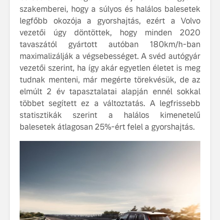
szakemberei, hogy a súlyos és halálos balesetek
tisztán e
Volvo EX
legfőbb okozója a gyorshajtás, ezért a Volvo
vezetői úgy döntöttek, hogy minden 2020
A Volvo E
tavaszától gyártott autóban 180km/h-ban
Country: 
maximalizálják a végsebességet. A svéd autógyár
képes, m
vezetői szerint, ha így akár egyetlen életet is meg
jut
tudnak menteni, már megérte törekvésük, de az
elmúlt 2 év tapasztalatai alapján ennél sokkal
többet segített ez a változtatás. A legfrissebb
statisztikák szerint a halálos kimenetelű
balesetek átlagosan 25%-ért felel a gyorshajtás.
Volvo élmények a
A Volvo C
Lajvér Pikniken
bemutatja
gondosan
Milliók számára lett
megalkoto
elérhető a Volvo
betűtípusá
Car UX élmény
amelynek
tervezése
Az új Volvo EX60 új
biztonság 
szintre emeli a
vezérelvk