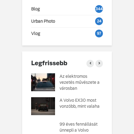
Blog
344
Urban Photo
24
Vlog
97
Legfrissebb
o Cars
Az elektromos
V
atja gondosan
vezetés művészete a
L
kotott
városban
pusát, amelynek
M
ésekor a
A Volvo EX30 most
e
ság szolgált
vonzóbb, mint valaha
U
elvként
A
ó, amely
99 éves fennállását
s
toztatja a
ünnepli a Volvo
f