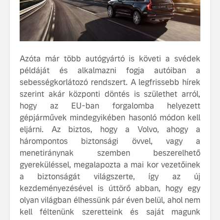
fenntarthatóságot
Az autó, 
megváltoz
játékszab
ismerje me
Azóta már több autógyártó is követi a svédek
tisztán e
Volvo EX
példáját és alkalmazni fogja autóiban a
sebességkorlátozó rendszert. A legfrissebb hírek
A Volvo E
szerint akár központi döntés is születhet arról,
Country: 
hogy az EU-ban forgalomba helyezett
képes, m
gépjárművek mindegyikében hasonló módon kell
jut
eljárni. Az biztos, hogy a Volvo, ahogy a
hárompontos biztonsági övvel, vagy a
menetiránynak szemben beszerelhető
gyereküléssel, megalapozta a mai kor vezetőinek
a biztonságát világszerte, így az új
kezdeményezésével is úttörő abban, hogy egy
olyan világban élhessünk pár éven belül, ahol nem
kell féltenünk szeretteink és saját magunk