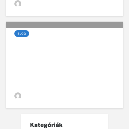
VGZsolt
BLOG
99 éves fennállását
ünnepli a Volvo
VGZsolt
Kategóriák