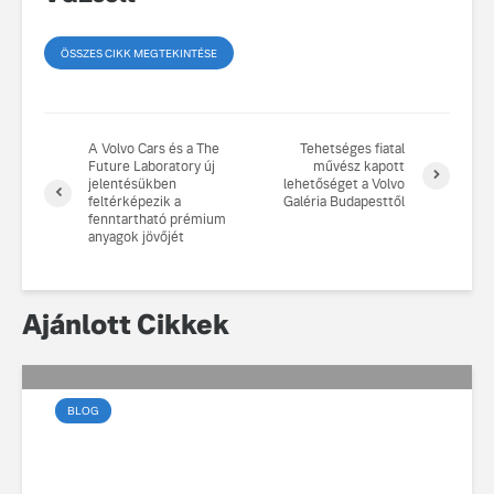
ÖSSZES CIKK MEGTEKINTÉSE
A Volvo Cars és a The
Tehetséges fiatal
Future Laboratory új
művész kapott
jelentésükben
lehetőséget a Volvo
feltérképezik a
Galéria Budapesttől
fenntartható prémium
anyagok jövőjét
Ajánlott Cikkek
BLOG
Az elektromos vezetés
művészete a városban