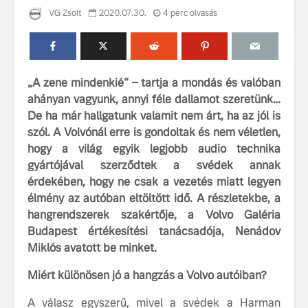
VG Zsolt
2020.07.30.
4 perc olvasás
„A zene mindenkié” – tartja a mondás és valóban
ahányan vagyunk, annyi féle dallamot szeretünk…
De ha már hallgatunk valamit nem árt, ha az jól is
Volvo élmények a
A Volvo C
szól. A Volvónál erre is gondoltak és nem véletlen,
Lajvér Pikniken
bemutatja
hogy a világ egyik legjobb audio technika
gondosan
gyártójával szerződtek a svédek annak
Milliók számára lett
megalkoto
érdekében, hogy ne csak a vezetés miatt legyen
elérhető a Volvo
betűtípusá
élmény az autóban eltöltött idő. A részletekbe, a
Car UX élmény
amelynek
tervezése
hangrendszerek szakértője, a Volvo Galéria
Az új Volvo EX60 új
biztonság 
Budapest értékesítési tanácsadója, Nenádov
szintre emeli a
vezérelvk
Miklós avatott be minket.
fenntarthatóságot
Az autó, 
Miért különösen jó a hangzás a Volvo autóiban?
megváltoz
játékszab
A válasz egyszerű, mivel a svédek a Harman
ismerje me