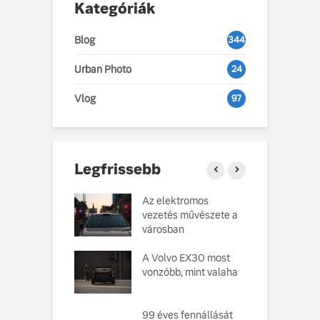
Kategóriák
Blog
344
Urban Photo
24
Vlog
97
Legfrissebb
o Cars
Az elektromos
V
atja gondosan
vezetés művészete a
L
kotott
városban
pusát, amelynek
M
ésekor a
A Volvo EX30 most
e
ság szolgált
vonzóbb, mint valaha
U
elvként
A
ó, amely
99 éves fennállását
s