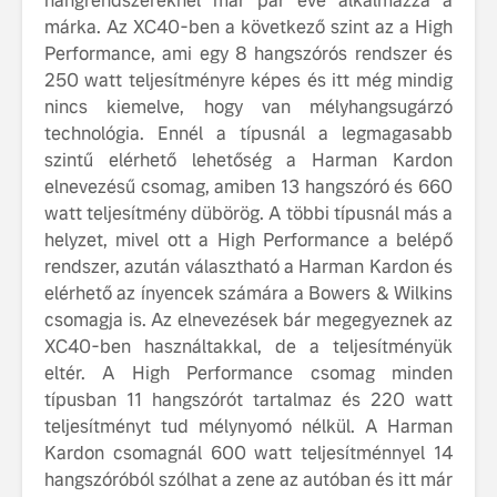
hangrendszereknél már pár éve alkalmazza a
márka. Az XC40-ben a következő szint az a High
Performance, ami egy 8 hangszórós rendszer és
250 watt teljesítményre képes és itt még mindig
nincs kiemelve, hogy van mélyhangsugárzó
technológia. Ennél a típusnál a legmagasabb
szintű elérhető lehetőség a Harman Kardon
elnevezésű csomag, amiben 13 hangszóró és 660
watt teljesítmény dübörög. A többi típusnál más a
helyzet, mivel ott a High Performance a belépő
rendszer, azután választható a Harman Kardon és
elérhető az ínyencek számára a Bowers & Wilkins
csomagja is. Az elnevezések bár megegyeznek az
XC40-ben használtakkal, de a teljesítményük
eltér. A High Performance csomag minden
típusban 11 hangszórót tartalmaz és 220 watt
teljesítményt tud mélynyomó nélkül. A Harman
Kardon csomagnál 600 watt teljesítménnyel 14
hangszóróból szólhat a zene az autóban és itt már