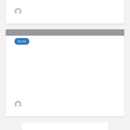
VGZsolt
BLOG
99 éves fennállását
ünnepli a Volvo
VGZsolt