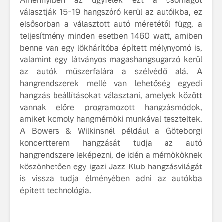
Amennyiben az ügyfelek ezt a csomagot
választják 15-19 hangszóró kerül az autóikba, ez
elsősorban a választott autó méretétől függ, a
teljesítmény minden esetben 1460 watt, amiben
benne van egy lökhárítóba épített mélynyomó is,
valamint egy látványos magashangsugárzó kerül
az autók műszerfalára a szélvédő alá. A
hangrendszerek mellé van lehetőség egyedi
hangzás beállításokat választani, amelyek között
vannak előre programozott hangzásmódok,
amiket komoly hangmérnöki munkával teszteltek.
A Bowers & Wilkinsnél például a Göteborgi
koncertterem hangzását tudja az autó
hangrendszere leképezni, de idén a mérnököknek
köszönhetően egy igazi Jazz Klub hangzásvilágát
is vissza tudja élményében adni az autókba
épített technológia.