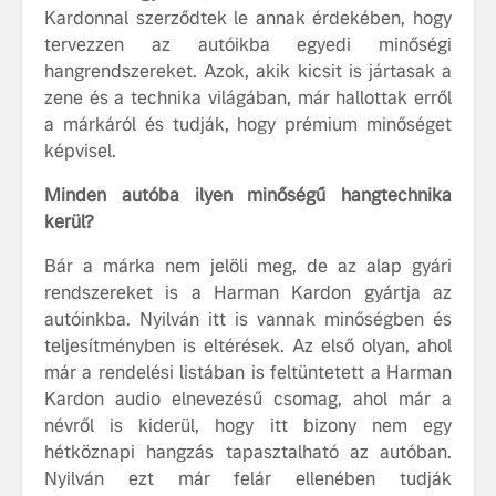
Kardonnal szerződtek le annak érdekében, hogy
tisztán e
tervezzen az autóikba egyedi minőségi
Volvo EX
hangrendszereket. Azok, akik kicsit is jártasak a
A Volvo E
zene és a technika világában, már hallottak erről
Country: 
a márkáról és tudják, hogy prémium minőséget
képes, m
képvisel.
jut
Minden autóba ilyen minőségű hangtechnika
kerül?
Bár a márka nem jelöli meg, de az alap gyári
rendszereket is a Harman Kardon gyártja az
autóinkba. Nyilván itt is vannak minőségben és
Volvo élmények a
A Volvo C
Lajvér Pikniken
bemutatja
teljesítményben is eltérések. Az első olyan, ahol
gondosan
már a rendelési listában is feltüntetett a Harman
Milliók számára lett
megalkoto
Kardon audio elnevezésű csomag, ahol már a
elérhető a Volvo
betűtípusá
névről is kiderül, hogy itt bizony nem egy
Car UX élmény
amelynek
hétköznapi hangzás tapasztalható az autóban.
tervezése
Az új Volvo EX60 új
biztonság 
Nyilván ezt már felár ellenében tudják
szintre emeli a
vezérelvk