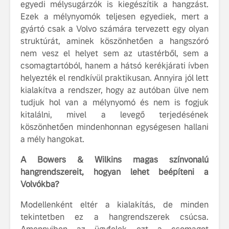
egyedi mélysugárzók is kiegészítik a hangzást.
Ezek a mélynyomók teljesen egyediek, mert a
gyártó csak a Volvo számára tervezett egy olyan
struktúrát, aminek köszönhetően a hangszóró
nem vesz el helyet sem az utastérből, sem a
csomagtartóból, hanem a hátsó kerékjárati ívben
helyezték el rendkívül praktikusan. Annyira jól lett
kialakítva a rendszer, hogy az autóban ülve nem
tudjuk hol van a mélynyomó és nem is fogjuk
kitalálni, mivel a levegő terjedésének
köszönhetően mindenhonnan egységesen hallani
a mély hangokat.
A Bowers & Wilkins magas színvonalú
hangrendszereit, hogyan lehet beépíteni a
Volvókba?
Modellenként eltér a kialakítás, de minden
tekintetben ez a hangrendszerek csúcsa.