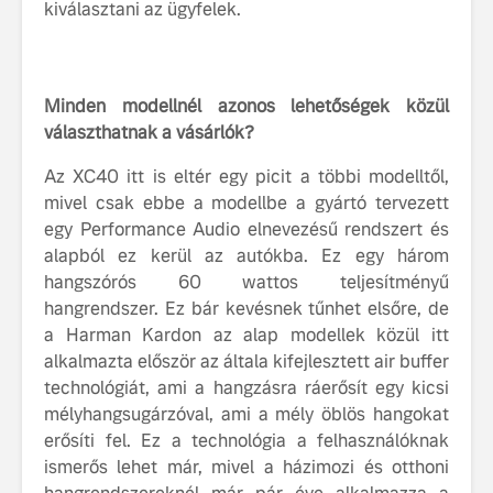
kiválasztani az ügyfelek.
fenntarthatóságot
Az autó, 
megváltoz
játékszab
Minden modellnél azonos lehetőségek közül
ismerje me
választhatnak a vásárlók?
tisztán e
Volvo EX
Az XC40 itt is eltér egy picit a többi modelltől,
A Volvo E
mivel csak ebbe a modellbe a gyártó tervezett
Country: 
egy Performance Audio elnevezésű rendszert és
képes, m
alapból ez kerül az autókba. Ez egy három
jut
hangszórós 60 wattos teljesítményű
hangrendszer. Ez bár kevésnek tűnhet elsőre, de
a Harman Kardon az alap modellek közül itt
alkalmazta először az általa kifejlesztett air buffer
technológiát, ami a hangzásra ráerősít egy kicsi
mélyhangsugárzóval, ami a mély öblös hangokat
erősíti fel. Ez a technológia a felhasználóknak
ismerős lehet már, mivel a házimozi és otthoni