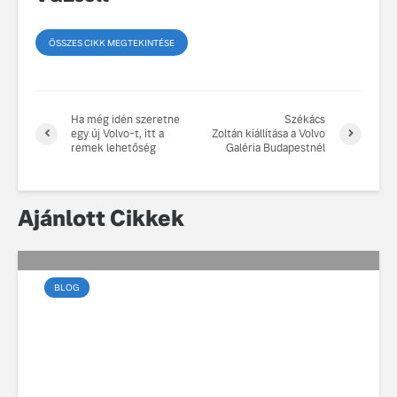
ÖSSZES CIKK MEGTEKINTÉSE
Ha még idén szeretne
Székács
egy új Volvo-t, itt a
Zoltán kiállítása a Volvo
remek lehetőség
Galéria Budapestnél
Ajánlott Cikkek
BLOG
Az elektromos vezetés
művészete a városban