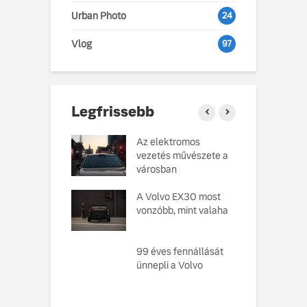
Urban Photo
24
Vlog
97
Legfrissebb
o Cars
Az elektromos
V
atja gondosan
vezetés művészete a
L
kotott
városban
pusát, amelynek
M
ésekor a
A Volvo EX30 most
e
ság szolgált
vonzóbb, mint valaha
U
elvként
A
ó, amely
99 éves fennállását
s
toztatja a
ünnepli a Volvo
f
zabályokat –
e meg az új,
n elektromos