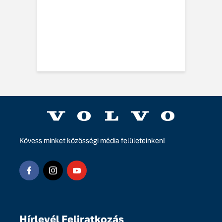
 EX60-at
vo EX60 Cross
y: többre képes,
ebbre jut
Kövess minket közösségi média felületeinken!
Hírlevél Feliratkozás