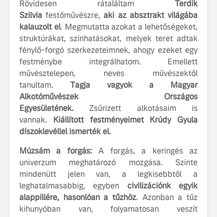
Rövidesen rátaláltam
Terdik
Szilvia
festőművészre,
aki az absztrakt világába
kalauzolt el
. Megmutatta azokat a lehetőségeket,
struktúrákat, színhatásokat, melyek teret adtak
fénylő-forgó szerkezeteimnek, ahogy ezeket egy
festménybe integrálhatom. Emellett
művésztelepen, neves művészektől
tanultam.
Tagja vagyok a Magyar
Alkotóművészek Országos
Egyesületének.
Zsűrizett alkotásaim is
vannak.
Kiállított festményeimet
Krúdy Gyula
díszoklevéllel ismerték el.
Múzsám a forgás:
A forgás, a keringés az
univerzum meghatározó mozgása. Szinte
mindenütt jelen van, a legkisebbtől a
leghatalmasabbig, egyben
civilizációnk egyik
alappillére, hasonlóan a tűzhöz
. Azonban a tűz
kihunyóban van, folyamatosan veszít