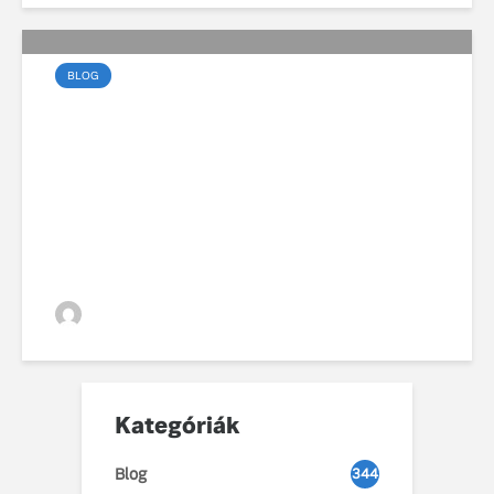
BLOG
99 éves fennállását
ünnepli a Volvo
VGZsolt
Kategóriák
Blog
344