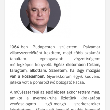
fenntarthatóságot
Az autó, 
megváltoz
játékszab
ismerje me
tisztán e
Volvo EX
A Volvo E
1964-ben Budapesten születtem. Pályámat
Country: 
villanyszerelőként kezdtem, majd több szakmát
képes, m
tanultam. Legmagasabb végzettségem:
jut
mérlegképes könyvelő.
Egész életemben fúrtam,
faragtam, alkottam. Szeretem, ha lágy mozgás
van a közelemben.
Gyerekkorom egyik kedvenc
játéka volt a pohárból ívó bólogató kacsa.
A művészet felé az első lépést akkor tettem meg,
amikor a gyermekruha üzletünk kirakatába
vevőcsalogató izgő-mozgó szerkezeteket
készítettem. (Szárnyait lengető madár, integető