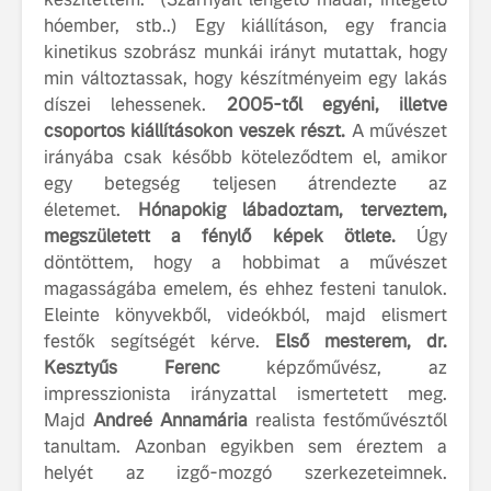
hóember, stb..) Egy kiállításon, egy francia
kinetikus szobrász munkái irányt mutattak, hogy
min változtassak, hogy készítményeim egy lakás
díszei lehessenek.
2005-től egyéni, illetve
csoportos kiállításokon veszek részt.
A művészet
irányába csak később köteleződtem el, amikor
egy betegség teljesen átrendezte az
életemet.
Hónapokig lábadoztam, terveztem,
megszületett a fénylő képek ötlete.
Úgy
döntöttem, hogy a hobbimat a művészet
magasságába emelem, és ehhez festeni tanulok.
Eleinte könyvekből, videókból, majd elismert
festők segítségét kérve.
Első mesterem, dr.
Kesztyűs Ferenc
képzőművész, az
impresszionista irányzattal ismertetett meg.
Majd
Andreé Annamária
realista festőművésztől
tanultam. Azonban egyikben sem éreztem a
helyét az izgő-mozgó szerkezeteimnek.