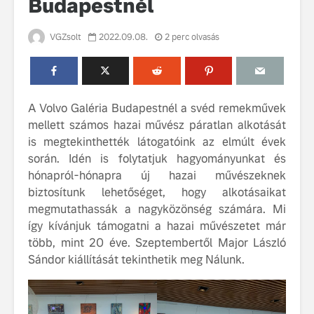
Budapestnél
VGZsolt
2022.09.08.
2 perc olvasás
A Volvo Galéria Budapestnél a svéd remekművek
mellett számos hazai művész páratlan alkotását
Volvo élmények a
A Volvo C
is megtekinthették látogatóink az elmúlt évek
Lajvér Pikniken
bemutatja
során. Idén is folytatjuk hagyományunkat és
gondosan
Milliók számára lett
megalkoto
hónapról-hónapra új hazai művészeknek
elérhető a Volvo
betűtípusá
biztosítunk lehetőséget, hogy alkotásaikat
Car UX élmény
amelynek
megmutathassák a nagyközönség számára. Mi
tervezése
így kívánjuk támogatni a hazai művészetet már
Az új Volvo EX60 új
biztonság 
több, mint 20 éve. Szeptembertől Major László
szintre emeli a
vezérelvk
fenntarthatóságot
Sándor kiállítását tekinthetik meg Nálunk.
Az autó, 
megváltoz
játékszab
ismerje me