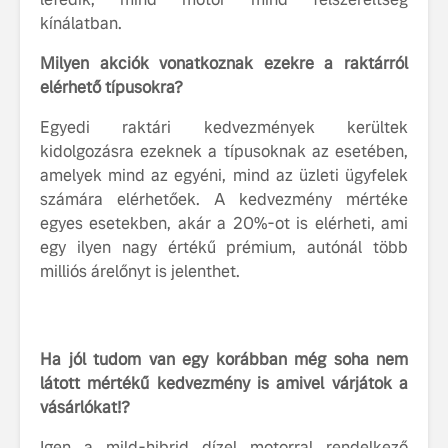
fenntarthatóságot
kínálatban.
Az autó, 
megváltoz
Milyen akciók vonatkoznak ezekre a raktárról
játékszab
elérhető típusokra?
ismerje me
tisztán e
Egyedi raktári kedvezmények kerültek
Volvo EX
kidolgozásra ezeknek a típusoknak az esetében,
amelyek mind az egyéni, mind az üzleti ügyfelek
A Volvo E
számára elérhetőek. A kedvezmény mértéke
Country: 
képes, m
egyes esetekben, akár a 20%-ot is elérheti, ami
jut
egy ilyen nagy értékű prémium, autónál több
milliós árelőnyt is jelenthet.
Ha jól tudom van egy korábban még soha nem
látott mértékű kedvezmény is amivel várjátok a
vásárlókat!?
Igen a mild-hibrid dízel motorral rendelkező