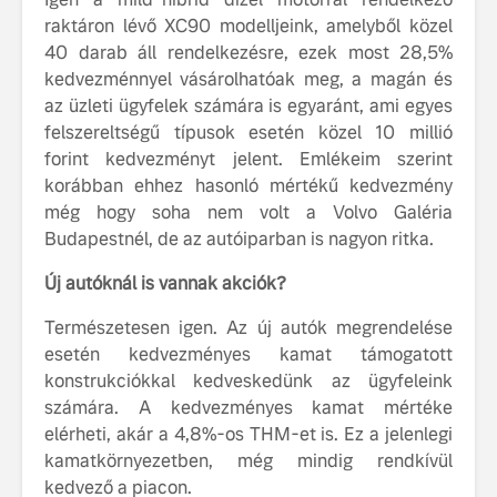
raktáron lévő XC90 modelljeink, amelyből közel
40 darab áll rendelkezésre, ezek most 28,5%
kedvezménnyel vásárolhatóak meg, a magán és
az üzleti ügyfelek számára is egyaránt, ami egyes
felszereltségű típusok esetén közel 10 millió
forint kedvezményt jelent. Emlékeim szerint
korábban ehhez hasonló mértékű kedvezmény
még hogy soha nem volt a Volvo Galéria
Budapestnél, de az autóiparban is nagyon ritka.
Új autóknál is vannak akciók?
Természetesen igen. Az új autók megrendelése
esetén kedvezményes kamat támogatott
konstrukciókkal kedveskedünk az ügyfeleink
számára. A kedvezményes kamat mértéke
elérheti, akár a 4,8%-os THM-et is. Ez a jelenlegi
kamatkörnyezetben, még mindig rendkívül
kedvező a piacon.