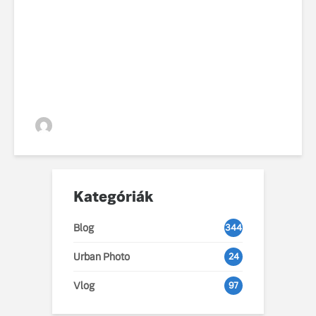
99 éves fennállását
ünnepli a Volvo
VGZsolt
Kategóriák
Blog
344
Urban Photo
24
Vlog
97