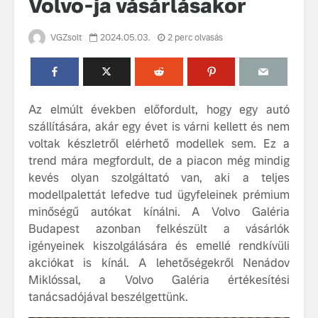
Volvo-ja vásárlásakor
VGZsolt
2024.05.03.
2 perc olvasás
Az elmúlt években előfordult, hogy egy autó
szállítására, akár egy évet is várni kellett és nem
Volvo élmények a
A Volvo C
voltak készletről elérhető modellek sem. Ez a
Lajvér Pikniken
bemutatja
trend mára megfordult, de a piacon még mindig
gondosan
Milliók számára lett
megalkoto
kevés olyan szolgáltató van, aki a teljes
elérhető a Volvo
betűtípusá
modellpalettát lefedve tud ügyfeleinek prémium
Car UX élmény
amelynek
minőségű autókat kínálni. A Volvo Galéria
tervezése
Budapest azonban felkészült a vásárlók
Az új Volvo EX60 új
biztonság 
igényeinek kiszolgálására és emellé rendkívüli
szintre emeli a
vezérelvk
fenntarthatóságot
akciókat is kínál. A lehetőségekről Nenádov
Az autó, 
Miklóssal, a Volvo Galéria értékesítési
megváltoz
tanácsadójával beszélgettünk.
játékszab
ismerje me