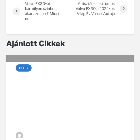
Volvo EX30-at
A tisztán elektromos
bármilyen színben,
Volvo EX30 a 2024-es
akár azonnal? Miért
Világ Év Városi Autója
ne!
Ajánlott Cikkek
BLOG
Az elektromos vezetés
művészete a városban
VGZsolt