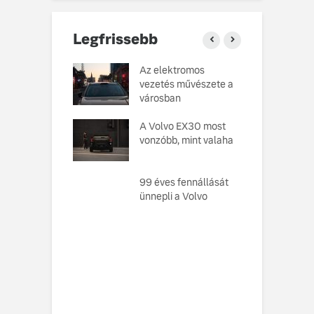
Legfrissebb
o Cars
Az elektromos
V
atja gondosan
vezetés művészete a
L
kotott
városban
pusát, amelynek
M
ésekor a
A Volvo EX30 most
e
ság szolgált
vonzóbb, mint valaha
U
elvként
A
ó, amely
99 éves fennállását
s
toztatja a
ünnepli a Volvo
f
zabályokat –
e meg az új,
n elektromos
 EX60-at
vo EX60 Cross
y: többre képes,
ebbre jut