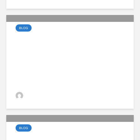
BLOG
A Volvo EX30 most
vonzóbb, mint valaha
VGZsolt
BLOG