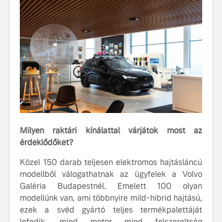
tisztán e
Volvo EX
A Volvo E
Country: 
képes, m
jut
Milyen raktári kínálattal várjátok most az
érdeklődőket?
Volvo élmények a
A Volvo C
Lajvér Pikniken
bemutatja
Közel 150 darab teljesen elektromos hajtásláncú
gondosan
Milliók számára lett
megalkoto
modellből válogathatnak az ügyfelek a Volvo
elérhető a Volvo
betűtípusá
Galéria Budapestnél. Emelett 100 olyan
Car UX élmény
amelynek
modellünk van, ami többnyire mild-hibrid hajtású,
tervezése
ezek a svéd gyártó teljes termékpalettáját
Az új Volvo EX60 új
biztonság 
lefedik, mind motor mind felszereltség
szintre emeli a
vezérelvk