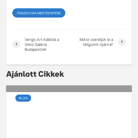
ÖSSZES CIKK MEGTEKINTÉSE
Verigo Art kiállítás a
Mikor cseréljük le a
Volvo Galéria
téligumit nyárira?
Budapestnél
Ajánlott Cikkek
BLOG
Az elektromos vezetés
művészete a városban