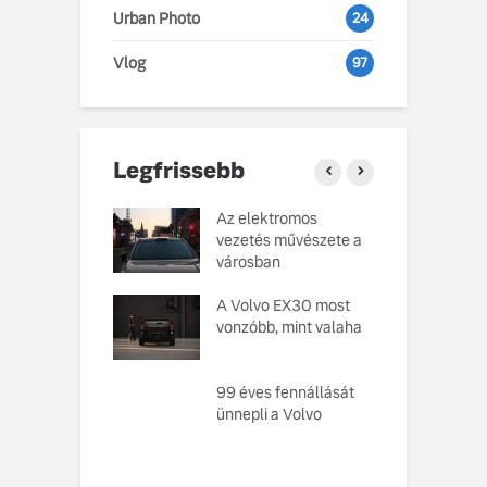
Urban Photo
24
Vlog
97
Legfrissebb
o Cars
Az elektromos
V
atja gondosan
vezetés művészete a
L
kotott
városban
pusát, amelynek
M
ésekor a
A Volvo EX30 most
e
ság szolgált
vonzóbb, mint valaha
U
elvként
A
ó, amely
99 éves fennállását
s
toztatja a
ünnepli a Volvo
f
zabályokat –
e meg az új,
n elektromos