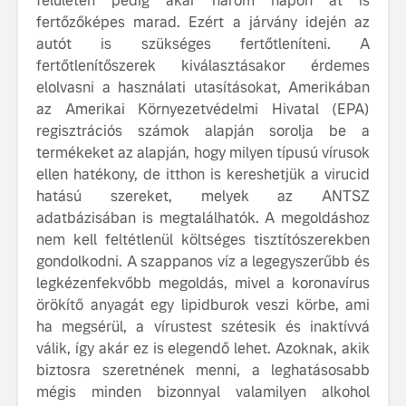
felületen pedig akár három napon át is
tisztán e
fertőzőképes marad. Ezért a járvány idején az
Volvo EX
autót is szükséges fertőtleníteni. A
fertőtlenítőszerek kiválasztásakor érdemes
A Volvo E
elolvasni a használati utasításokat, Amerikában
Country: 
az Amerikai Környezetvédelmi Hivatal (EPA)
képes, m
jut
regisztrációs számok alapján sorolja be a
termékeket az alapján, hogy milyen típusú vírusok
ellen hatékony, de itthon is kereshetjük a virucid
hatású szereket, melyek az ANTSZ
adatbázisában is megtalálhatók. A megoldáshoz
nem kell feltétlenül költséges tisztítószerekben
gondolkodni. A szappanos víz a legegyszerűbb és
Volvo élmények a
A Volvo C
Lajvér Pikniken
bemutatja
legkézenfekvőbb megoldás, mivel a koronavírus
gondosan
örökítő anyagát egy lipidburok veszi körbe, ami
Milliók számára lett
megalkoto
ha megsérül, a vírustest szétesik és inaktívvá
elérhető a Volvo
betűtípusá
válik, így akár ez is elegendő lehet. Azoknak, akik
Car UX élmény
amelynek
biztosra szeretnének menni, a leghatásosabb
tervezése
Az új Volvo EX60 új
biztonság 
mégis minden bizonnyal valamilyen alkohol
szintre emeli a
vezérelvk