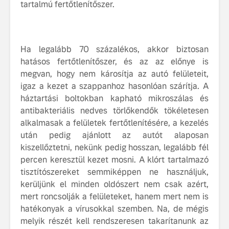
tartalmú fertőtlenítőszer.
fenntarthatóságot
Az autó, 
megváltoz
játékszab
Ha legalább 70 százalékos, akkor biztosan
ismerje me
hatásos fertőtlenítőszer, és az az előnye is
tisztán e
Volvo EX
megvan, hogy nem károsítja az autó felületeit,
igaz a kezet a szappanhoz hasonlóan szárítja. A
A Volvo E
háztartási boltokban kapható mikroszálas és
Country: 
antibakteriális nedves törlőkendők tökéletesen
képes, m
alkalmasak a felületek fertőtlenítésére, a kezelés
jut
után pedig ajánlott az autót alaposan
kiszellőztetni, nekünk pedig hosszan, legalább fél
percen keresztül kezet mosni. A klórt tartalmazó
tisztítószereket semmiképpen ne használjuk,
kerüljünk el minden oldószert nem csak azért,
mert roncsolják a felületeket, hanem mert nem is
hatékonyak a vírusokkal szemben. Na, de mégis
melyik részét kell rendszeresen takarítanunk az