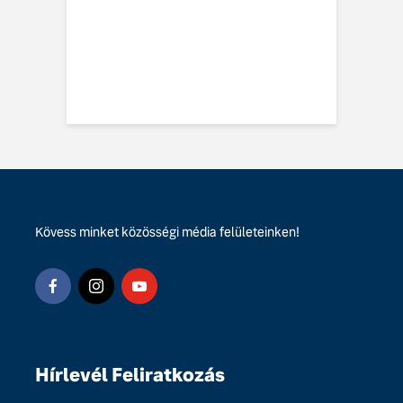
 EX60-at
vo EX60 Cross
y: többre képes,
ebbre jut
Kövess minket közösségi média felületeinken!
Hírlevél Feliratkozás