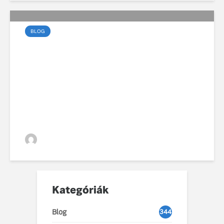
BLOG
99 éves fennállását
ünnepli a Volvo
VGZsolt
Kategóriák
Blog
344