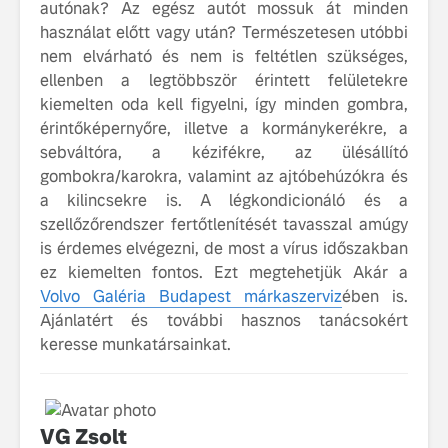
autónak? Az egész autót mossuk át minden
használat előtt vagy után? Természetesen utóbbi
nem elvárható és nem is feltétlen szükséges,
ellenben a legtöbbször érintett felületekre
kiemelten oda kell figyelni, így minden gombra,
érintőképernyőre, illetve a kormánykerékre, a
sebváltóra, a kézifékre, az ülésállító
gombokra/karokra, valamint az ajtóbehúzókra és
a kilincsekre is. A légkondicionáló és a
szellőzőrendszer fertőtlenítését tavasszal amúgy
is érdemes elvégezni, de most a vírus időszakban
ez kiemelten fontos. Ezt megtehetjük Akár a
Volvo Galéria Budapest márkaszerviz
ében is.
Ajánlatért és további hasznos tanácsokért
keresse munkatársainkat.
VG Zsolt