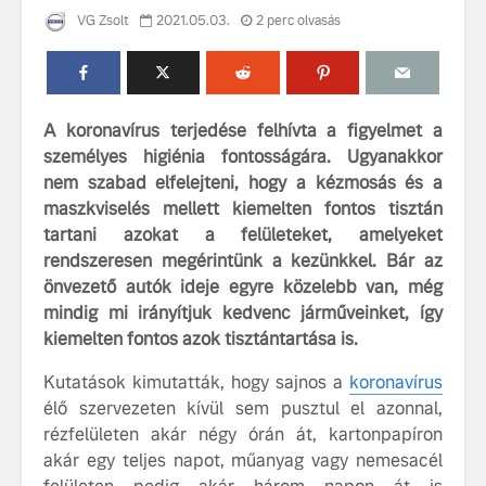
VG Zsolt
2021.05.03.
2 perc olvasás
A koronavírus terjedése felhívta a figyelmet a
személyes higiénia fontosságára. Ugyanakkor
nem szabad elfelejteni, hogy a kézmosás és a
Volvo élmények a
A Volvo C
maszkviselés mellett kiemelten fontos tisztán
Lajvér Pikniken
bemutatja
tartani azokat a felületeket, amelyeket
gondosan
rendszeresen megérintünk a kezünkkel. Bár az
Milliók számára lett
megalkoto
önvezető autók ideje egyre közelebb van, még
elérhető a Volvo
betűtípusá
mindig mi irányítjuk kedvenc járműveinket, így
Car UX élmény
amelynek
tervezése
kiemelten fontos azok tisztántartása is.
Az új Volvo EX60 új
biztonság 
szintre emeli a
vezérelvk
Kutatások kimutatták, hogy sajnos a
koronavírus
fenntarthatóságot
élő szervezeten kívül sem pusztul el azonnal,
Az autó, 
rézfelületen akár négy órán át, kartonpapíron
megváltoz
akár egy teljes napot, műanyag vagy nemesacél
játékszab
ismerje me