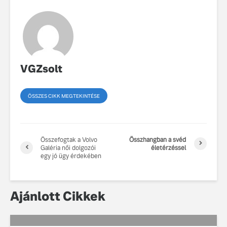
VGZsolt
ÖSSZES CIKK MEGTEKINTÉSE
Összefogtak a Volvo
Összhangban a svéd
Galéria női dolgozói
életérzéssel
egy jó ügy érdekében
Ajánlott Cikkek