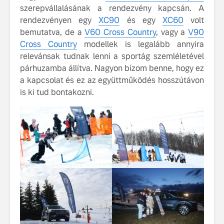
szerepvállalásának a rendezvény kapcsán. A
rendezvényen egy
XC90
és egy
XC60
volt
bemutatva, de a
V60 Cross Country
, vagy a
V90
Cross Country
modellek is legalább annyira
relevánsak tudnak lenni a sportág szemléletével
párhuzamba állítva. Nagyon bízom benne, hogy ez
a kapcsolat és ez az együttműködés hosszútávon
is ki tud bontakozni.