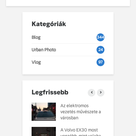
Kategóriák
Blog
344
Urban Photo
24
Vlog
97
Legfrissebb
o Cars
Az elektromos
V
atja gondosan
vezetés művészete a
L
kotott
városban
pusát, amelynek
M
ésekor a
A Volvo EX30 most
e
ság szolgált
vonzóbb, mint valaha
U