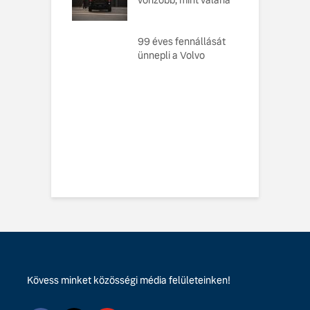
elvként
A
ó, amely
99 éves fennállását
s
toztatja a
ünnepli a Volvo
f
zabályokat –
e meg az új,
n elektromos
 EX60-at
vo EX60 Cross
y: többre képes,
ebbre jut
Kövess minket közösségi média felületeinken!