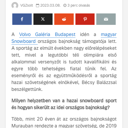
VGZsolt
2023.03.08.
3 perc olvasás
A
Volvo Galéria Budapest
idén a
magyar
Snowboard
országos bajnokság támogatója lett.
A sportág az elmúlt években nagy előrelépéseket
Volvo élmények a
A Volvo C
tett, mivel a legutóbbi téli olimpiára első
Lajvér Pikniken
bemutatja
alkalommal versenyzőt is tudott kavalifikálni és
gondosan
egyre több tehetséges fiatal tűnik fel. Az
Milliók számára lett
megalkoto
eseményről és az együttműködésről a sportág
elérhető a Volvo
betűtípusá
hazai szövetségének elnökével, Bécsy Balázzsal
Car UX élmény
amelynek
tervezése
beszélgettünk.
Az új Volvo EX60 új
biztonság 
szintre emeli a
vezérelvk
Milyen helyzetben van a hazai snowboard sport
fenntarthatóságot
és hogyan sikerült az idei országos bajnokság?
Az autó, 
megváltoz
Több, mint 20 éven át az országos bajnokságot
játékszab
Murauban rendezte a magyar szövetség, de 2019
ismerje me