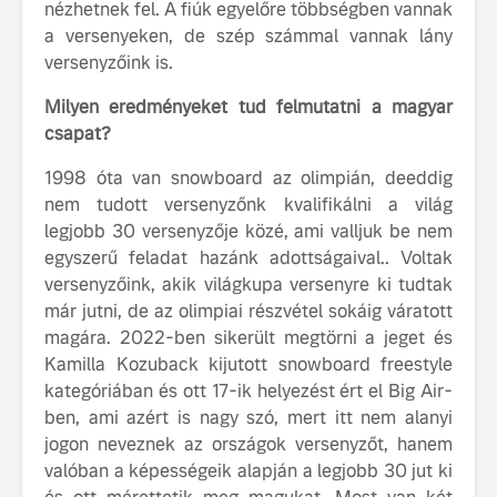
nézhetnek fel. A fiúk egyelőre többségben vannak
fenntarthatóságot
a versenyeken, de szép számmal vannak lány
Az autó, 
versenyzőink is.
megváltoz
játékszab
Milyen eredményeket tud felmutatni a magyar
ismerje me
csapat?
tisztán e
Volvo EX
1998 óta van snowboard az olimpián, deeddig
A Volvo E
nem tudott versenyzőnk kvalifikálni a világ
Country: 
legjobb 30 versenyzője közé, ami valljuk be nem
képes, m
egyszerű feladat hazánk adottságaival.. Voltak
jut
versenyzőink, akik világkupa versenyre ki tudtak
már jutni, de az olimpiai részvétel sokáig váratott
magára. 2022-ben sikerült megtörni a jeget és
Kamilla Kozuback kijutott snowboard freestyle
kategóriában és ott 17-ik helyezést ért el Big Air-
ben, ami azért is nagy szó, mert itt nem alanyi
jogon neveznek az országok versenyzőt, hanem
valóban a képességeik alapján a legjobb 30 jut ki