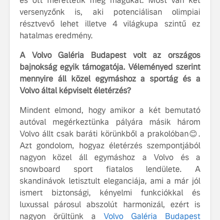
és ott mérettetik meg magukat. Most van két
versenyzőnk is, aki potenciálisan olimpiai
résztvevő lehet illetve 4 világkupa szintű ez
hatalmas eredmény.
A Volvo Galéria Budapest volt az országos
bajnokság egyik támogatója. Véleményed szerint
mennyire áll közel egymáshoz a sportág és a
Volvo által képviselt életérzés?
Mindent elmond, hogy amikor a két bemutató
autóval megérkeztünka pályára másik három
Volvo állt csak baráti körünkből a prakolóban😊.
Azt gondolom, hogyaz életérzés szempontjából
nagyon közel áll egymáshoz a Volvo és a
snowboard sport fiatalos lendülete. A
skandinávok letisztult eleganciája, ami a már jól
ismert biztonsági, kényelmi funkciókkal és
luxussal párosul abszolút harmonizál, ezért is
nagyon örültünk a
Volvo Galéria Budapest