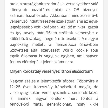
óta a a stratégiánk szerint és a versenyekhez való
tisztán e
könnyebb hozzáférés miatt az OB bizonyos
Volvo EX
számait hazahoztuk.. Akkoriban mindössze 5-6
A Volvo E
versenyző indult freestyle szakágban ami az egyik
Country: 
legnépesebb volt korábban. Az idő minket igazolt
képes, m
és így tavaly már 95-en szálltak versenybe a
jut
különböző szakági megmérettetéseken. A magyar
bajnokság mellett a nemzetközi Snowboar
Szövetség által szervezett World Rookie Tour
egyik állomása is vagyunk egyben, ami nagyon
fontos előrelépést jelent számunkra.
Volvo élmények a
A Volvo C
Milyen korosztály versenyez itthon elsősorban?
Lajvér Pikniken
bemutatja
gondosan
Nagyon széles a jelentkezők tábora. Többnyire a
Milliók számára lett
megalkoto
12-25 éves korosztály képviselteti magát, de
elérhető a Volvo
betűtípusá
viszonylag sokan versenyeznek a seniorok közül
Car UX élmény
amelynek
is, aminek nagyon örülünk mert fontos a
tervezése
Az új Volvo EX60 új
biztonság 
felnövekvő fiatal generációnak, hogy kikre
szintre emeli a
vezérelvk