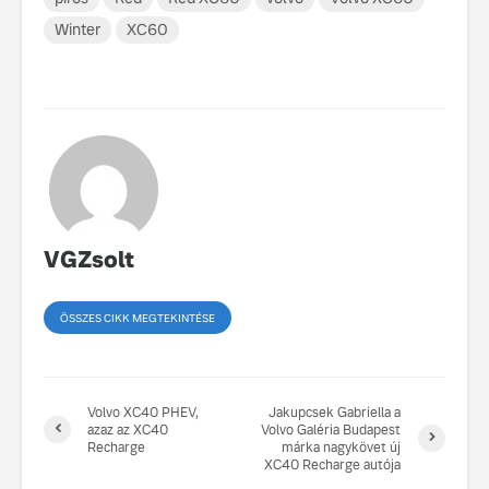
fenntarthatóságot
Winter
XC60
Az autó, 
megváltoz
játékszab
ismerje me
tisztán e
Volvo EX
A Volvo E
Country: 
képes, m
VGZsolt
jut
ÖSSZES CIKK MEGTEKINTÉSE
Volvo XC40 PHEV,
Jakupcsek Gabriella a
azaz az XC40
Volvo Galéria Budapest
Recharge
márka nagykövet új
XC40 Recharge autója