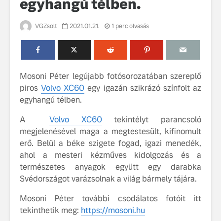
egyhangú télben.
VGZsolt
2021.01.21.
1 perc olvasás
Mosoni Péter legújabb fotósorozatában szereplő
piros
Volvo XC60
egy igazán szikrázó színfolt az
Volvo élmények a
A Volvo C
egyhangú télben.
Lajvér Pikniken
bemutatja
gondosan
A
Volvo XC60
tekintélyt parancsoló
Milliók számára lett
megalkoto
megjelenésével maga a megtestesült, kifinomult
elérhető a Volvo
betűtípusá
Car UX élmény
amelynek
erő. Belül a béke szigete fogad, igazi menedék,
tervezése
ahol a mesteri kézműves kidolgozás és a
Az új Volvo EX60 új
biztonság 
természetes anyagok együtt egy darabka
szintre emeli a
vezérelvk
Svédországot varázsolnak a világ bármely tájára.
fenntarthatóságot
Az autó, 
Mosoni Péter további csodálatos fotóit itt
megváltoz
tekinthetik meg:
https://mosoni.hu
játékszab
ismerje me