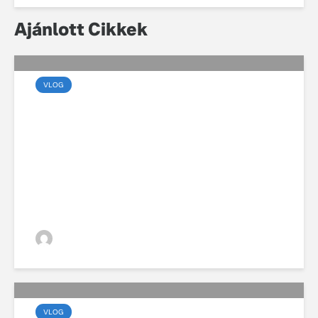
Ajánlott Cikkek
VLOG
Marsalkó Dávid új
Volvóval és új dallal
készül a 2026-os turnéra
VGZsolt
VLOG