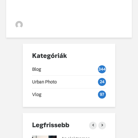
2025-ös autópiacot
VGZsolt
Kategóriák
Blog
344
Urban Photo
24
Vlog
97
Legfrissebb