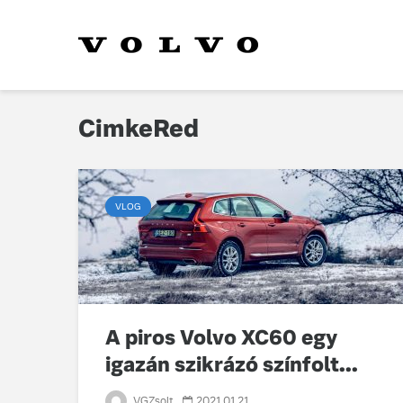
CimkeRed
VLOG
A piros Volvo XC60 egy
igazán szikrázó színfolt...
VGZsolt
2021.01.21.