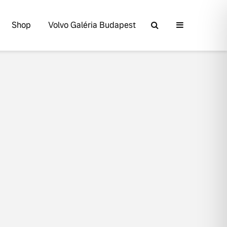
Shop
Volvo Galéria Budapest
Volvo élmények a
A Volvo Cars
Lajvér Pikniken
bemutatja