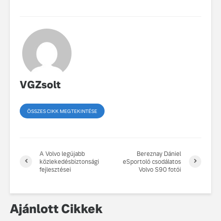
VGZsolt
ÖSSZES CIKK MEGTEKINTÉSE
A Volvo legújabb
Bereznay Dániel
közlekedésbiztonsági
eSportoló csodálatos
fejlesztései
Volvo S90 fotói
Ajánlott Cikkek