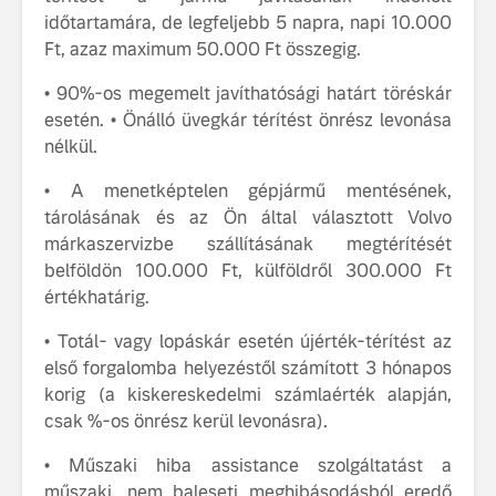
időtartamára, de legfeljebb 5 napra, napi 10.000
fenntarthatóságot
Az autó, 
Ft, azaz maximum 50.000 Ft összegig.
megváltoz
játékszab
• 90%-os megemelt javíthatósági határt töréskár
ismerje me
esetén. • Önálló üvegkár térítést önrész levonása
tisztán e
nélkül.
Volvo EX
• A menetképtelen gépjármű mentésének,
A Volvo E
tárolásának és az Ön által választott Volvo
Country: 
márkaszervizbe szállításának megtérítését
képes, m
jut
belföldön 100.000 Ft, külföldről 300.000 Ft
értékhatárig.
• Totál- vagy lopáskár esetén újérték-térítést az
első forgalomba helyezéstől számított 3 hónapos
korig (a kiskereskedelmi számlaérték alapján,
csak %-os önrész kerül levonásra).
• Műszaki hiba assistance szolgáltatást a
műszaki, nem baleseti meghibásodásból eredő