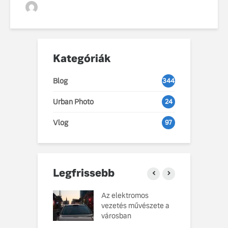
VGZsolt
Kategóriák
Blog
344
Urban Photo
24
Vlog
97
Legfrissebb
o Cars
Az elektromos
V
atja gondosan
vezetés művészete a
L
kotott
városban
pusát, amelynek
M