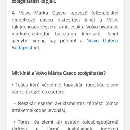
szolgáltatást kapják.
tisztán e
Volvo EX
A Volvo Márka Casco kedvező feltételekkel
rendelkező casco biztosítást kínál a Volvo
A Volvo E
tulajdonosok részére, amit csak a Volvo hivatalos
Country: 
márkakereskedői hálózatán keresztül lehet
képes, m
igénybe venni, így például a
Volvo Galéria
jut
Budapest
nél.
Mit kínál a Volvo Márka Casco szolgáltatás?
Volvo élmények a
A Volvo C
• Teljes körű védelmet lopáskár, töréskár, elemi
Lajvér Pikniken
bemutatja
kár és üvegtörés esetére.
gondosan
Milliók számára lett
megalkoto
• Részkár esetén avulásmentes térítést (nincs
elérhető a Volvo
betűtípusá
értékemelkedés levonás).
Car UX élmény
amelynek
tervezése
• Törés- és elemi kár esetén kölcsöngépjármű
Az új Volvo EX60 új
biztonság 
térítést a jármű javításának indokolt
szintre emeli a
vezérelvk