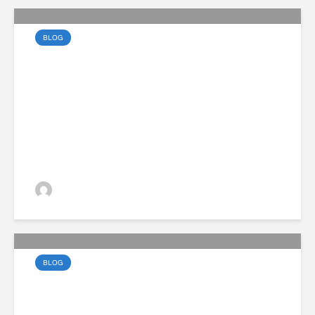
BLOG
Az elektromos vezetés
művészete a városban
VGZsolt
BLOG
A Volvo EX30 most
vonzóbb, mint valaha