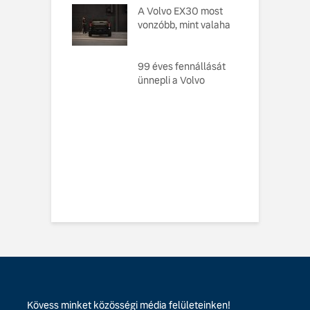
ésekor a
A Volvo EX30 most
e
ság szolgált
vonzóbb, mint valaha
U
elvként
A
ó, amely
99 éves fennállását
s
toztatja a
ünnepli a Volvo
f
zabályokat –
e meg az új,
n elektromos
 EX60-at
vo EX60 Cross
y: többre képes,
ebbre jut
Kövess minket közösségi média felületeinken!