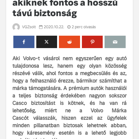
akiknek fontos a hosszú
távú biztonság
VGZsolt
2020.10.22.
2 perc olvasás
Aki Volvo-t vásárol nem egyszerűen egy autó
Volvo élmények a
A Volvo C
Lajvér Pikniken
bemutatja
tulajdonosa lesz, hanem egy olyan közösség
gondosan
részévé válik, ahol fontos a megbecsülés és az,
Milliók számára lett
megalkoto
hogy a felhasználó érezze, bármikor számíthat a
elérhető a Volvo
betűtípusá
márka támogatására. A prémium autók használói
Car UX élmény
amelynek
a teljes biztonság érdekében nagyon sokszor
tervezése
Az új Volvo EX60 új
biztonság 
Casco biztosítást is kötnek, és ha van rá
szintre emeli a
vezérelvk
lehetőség, miért ne a Volvo Márka
fenntarthatóságot
Cascót válasszák, hiszen ezzel az ügyfelek
Az autó, 
minden pillanatban biztosak lehetnek abban,
megváltoz
hogy káresemény esetén is a lehető legjobb
játékszab
ismerje me