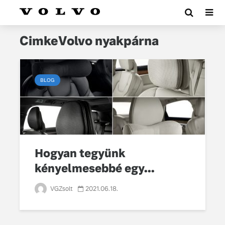
CimkeVolvo nyakpárna
BLOG
Hogyan tegyünk
kényelmesebbé egy...
VGZsolt
2021.06.18.