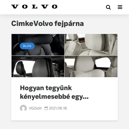
CimkeVolvo fejpárna
BLOG
Hogyan tegyünk
kényelmesebbé egy...
VGZsolt
2021.06.18.