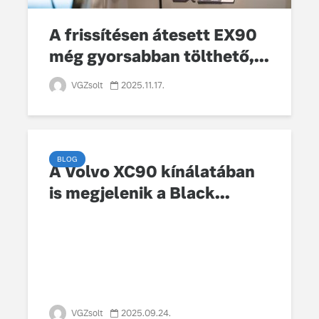
Az autó, 
megváltoz
A frissítésen átesett EX90
játékszab
még gyorsabban tölthető,...
ismerje me
tisztán e
Volvo EX
VGZsolt
2025.11.17.
BLOG
A Volvo XC90 kínálatában
is megjelenik a Black...
99 éves fennállását
Az új Volv
ünnepli a Volvo
szintre em
fenntarth
Volvo élmények a
Lajvér Pikniken
A Volvo C
bemutatja
Milliók számára lett
gondosan
elérhető a Volvo
megalkoto
Car UX élmény
betűtípusá
VGZsolt
2025.09.24.
amelynek