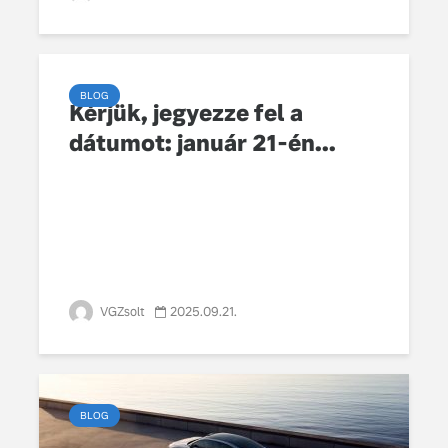
tervezése
biztonság 
vezérelvk
BLOG
Az autó, 
Kérjük, jegyezze fel a
megváltoz
dátumot: január 21-én...
játékszab
ismerje me
tisztán e
Volvo EX
VGZsolt
2025.09.21.
BLOG