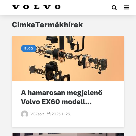
CimkeTermékhírek
BLOG
A hamarosan megjelenő
Volvo EX60 modell...
VGZsolt
2025.11.25.