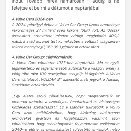
indul. További hírek hamarosan – addig is ne
fenntarthatóságot
felejtse el beírni a dátumot a naptárjába!
Az autó, 
megváltoz
A Volvo Cars 2024-ben
játékszab
A 2024. pénzügyi évben a Volvo Car Group üzemi eredménye
ismerje me
rekordmagas 27 milliárd svéd korona (SEK) volt. Az időszak
tisztán e
összesített árbevétele minden eddigit meghaladó 400,2
Volvo EX
milliárd svéd koronát tett ki, miközben a vállalat világszinten
rekord mennyiségű, 763 389 gépkocsit értékesített.
A Volvo E
A Volvo Car Group: céginformációk
Country: 
A Volvo Cars vállalatot 1927-ben alapították. Ma az egyik
képes, m
legismertebb és legelismertebb autómárka a világon, amely a
jut
világ több mint 100 országában szolgálja ki ügyfeleit. A Volvo
Cars vállalatot „VOLCAR B” azonosító alatt jegyzik a Nasdaq
Stockholm értéktőzsdén.
„Egy életre szóló célkitűzésünk, hogy megteremtsük az
emberek számára a személyes, fenntartható és biztonságos
közlekedés szabadságát.” Ez a szándék tükröződik a Volvo
Cars azon célkitűzésében, hogy kizárólag elektromos
járműveket gyártson és forgalmazzon, valamint azon
vállalásában, hogy szénlábnyomát folyamatosan csökkentve
2040-re elérje az üvegházhatást súlyosbító emissziók nettó