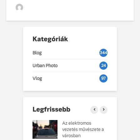
VGZsolt
Kategóriák
Blog
344
Urban Photo
24
Vlog
97
Legfrissebb
o Cars
Az elektromos
V
atja gondosan
vezetés művészete a
L
kotott
városban