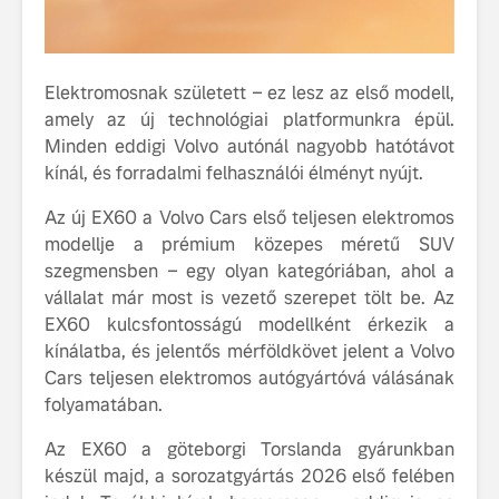
tisztán e
Volvo EX
A Volvo E
Elektromosnak született – ez lesz az első modell,
Country: 
amely az új technológiai platformunkra épül.
képes, m
Minden eddigi Volvo autónál nagyobb hatótávot
jut
kínál, és forradalmi felhasználói élményt nyújt.
Az új EX60 a Volvo Cars első teljesen elektromos
modellje a prémium közepes méretű SUV
szegmensben – egy olyan kategóriában, ahol a
vállalat már most is vezető szerepet tölt be. Az
Volvo élmények a
A Volvo C
EX60 kulcsfontosságú modellként érkezik a
Lajvér Pikniken
bemutatja
kínálatba, és jelentős mérföldkövet jelent a Volvo
gondosan
Cars teljesen elektromos autógyártóvá válásának
Milliók számára lett
megalkoto
folyamatában.
elérhető a Volvo
betűtípusá
Car UX élmény
amelynek
Az EX60 a göteborgi Torslanda gyárunkban
tervezése
készül majd, a sorozatgyártás 2026 első felében
Az új Volvo EX60 új
biztonság 
szintre emeli a
vezérelvk