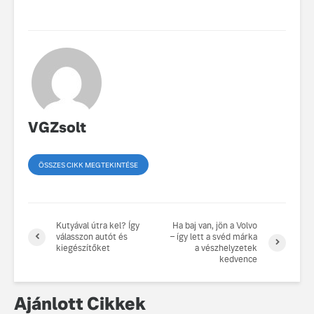
VGZsolt
ÖSSZES CIKK MEGTEKINTÉSE
Kutyával útra kel? Így
Ha baj van, jön a Volvo
válasszon autót és
– így lett a svéd márka
kiegészítőket
a vészhelyzetek
kedvence
Ajánlott Cikkek