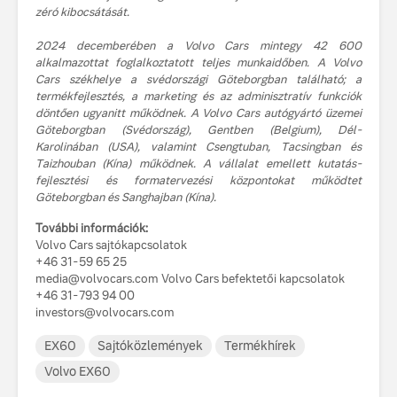
zéró kibocsátását.
2024 decemberében a Volvo Cars mintegy 42 600
alkalmazottat foglalkoztatott teljes munkaidőben. A Volvo
Cars székhelye a svédországi Göteborgban található; a
termékfejlesztés, a marketing és az adminisztratív funkciók
döntően ugyanitt működnek. A Volvo Cars autógyártó üzemei
Göteborgban (Svédország), Gentben (Belgium), Dél-
Karolinában (USA), valamint Csengtuban, Tacsingban és
Taizhouban (Kína) működnek. A vállalat emellett kutatás-
fejlesztési és formatervezési központokat működtet
Göteborgban és Sanghajban (Kína).
További információk:
Volvo Cars sajtókapcsolatok
+46 31-59 65 25
media@volvocars.com Volvo Cars befektetői kapcsolatok
+46 31-793 94 00
investors@volvocars.com
EX60
Sajtóközlemények
Termékhírek
Volvo EX60