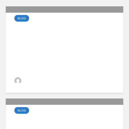
BLOG
Az elektromos vezetés
művészete a városban
VGZsolt
BLOG
A Volvo EX30 most