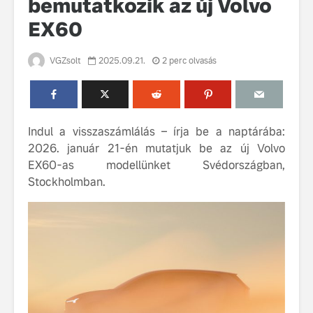
bemutatkozik az új Volvo
EX60
VGZsolt
2025.09.21.
2 perc olvasás
Indul a visszaszámlálás – írja be a naptárába:
Volvo élmények a
A Volvo C
Lajvér Pikniken
bemutatja
2026. január 21-én mutatjuk be az új Volvo
gondosan
EX60-as modellünket Svédországban,
Milliók számára lett
megalkoto
Stockholmban.
elérhető a Volvo
betűtípusá
Car UX élmény
amelynek
tervezése
Az új Volvo EX60 új
biztonság 
szintre emeli a
vezérelvk
fenntarthatóságot
Az autó, 
megváltoz
játékszab
ismerje me