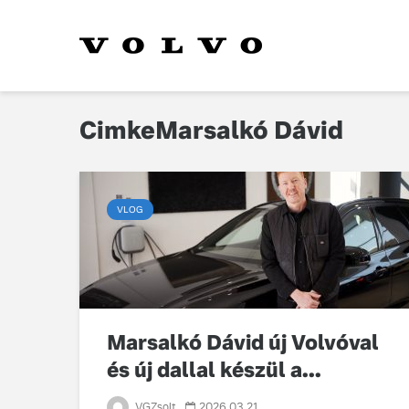
CimkeMarsalkó Dávid
VLOG
Marsalkó Dávid új Volvóval
és új dallal készül a...
VGZsolt
2026.03.21.