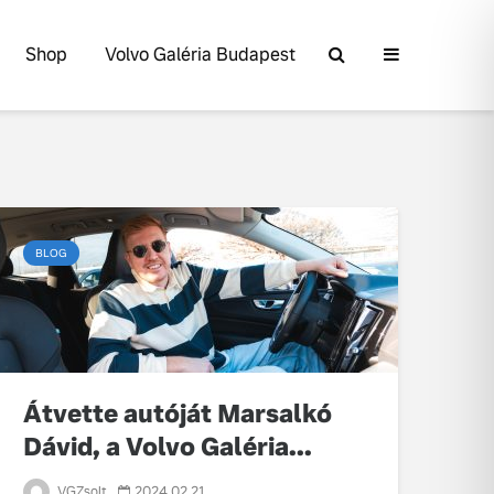
Shop
Volvo Galéria Budapest
BLOG
Átvette autóját Marsalkó
Dávid, a Volvo Galéria...
Volvo élmények a
A Volvo Cars
Lajvér Pikniken
bemutatja
VGZsolt
2024.02.21.