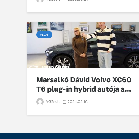
VLOG
Marsalkó Dávid Volvo XC60
T6 plug-in hybrid autója a...
VGZsolt
2024.02.10.