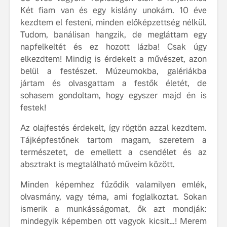
fenntarthatóságot
Két fiam van és egy kislány unokám. 10 éve
Az autó, 
kezdtem el festeni, minden előképzettség nélkül.
megváltoz
Tudom, banálisan hangzik, de megláttam egy
játékszab
napfelkeltét és ez hozott lázba! Csak úgy
ismerje me
elkezdtem! Mindig is érdekelt a művészet, azon
tisztán e
Volvo EX
belül a festészet. Múzeumokba, galériákba
jártam és olvasgattam a festők életét, de
A Volvo E
sohasem gondoltam, hogy egyszer majd én is
Country: 
festek!
képes, m
jut
Az olajfestés érdekelt, így rögtön azzal kezdtem.
Tájképfestőnek tartom magam, szeretem a
természetet, de emellett a csendélet és az
absztrakt is megtalálható műveim között.
Minden képemhez fűződik valamilyen emlék,
olvasmány, vagy téma, ami foglalkoztat. Sokan
ismerik a munkásságomat, ők azt mondják:
mindegyik képemben ott vagyok kicsit…! Merem