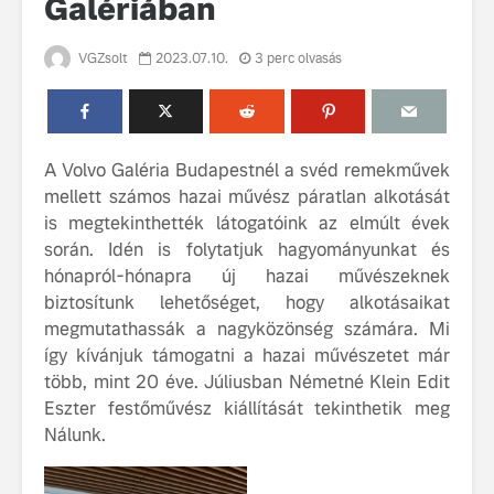
Galériában
VGZsolt
2023.07.10.
3 perc olvasás
A Volvo Galéria Budapestnél a svéd remekművek
mellett számos hazai művész páratlan alkotását
Volvo élmények a
A Volvo C
is megtekinthették látogatóink az elmúlt évek
Lajvér Pikniken
bemutatja
során. Idén is folytatjuk hagyományunkat és
gondosan
Milliók számára lett
megalkoto
hónapról-hónapra új hazai művészeknek
elérhető a Volvo
betűtípusá
biztosítunk lehetőséget, hogy alkotásaikat
Car UX élmény
amelynek
megmutathassák a nagyközönség számára. Mi
tervezése
így kívánjuk támogatni a hazai művészetet már
Az új Volvo EX60 új
biztonság 
több, mint 20 éve. Júliusban Németné Klein Edit
szintre emeli a
vezérelvk
fenntarthatóságot
Eszter festőművész kiállítását tekinthetik meg
Az autó, 
Nálunk.
megváltoz
játékszab
ismerje me