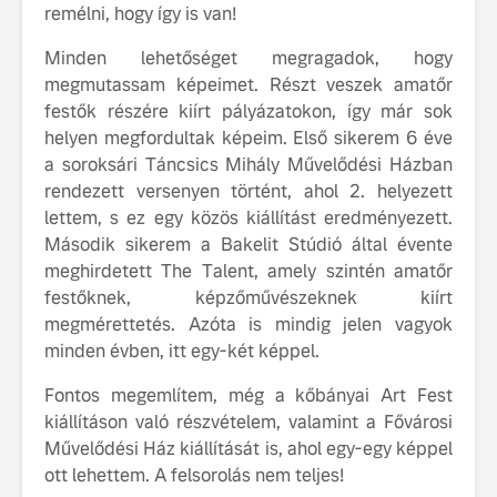
remélni, hogy így is van!
Minden lehetőséget megragadok, hogy
megmutassam képeimet. Részt veszek amatőr
festők részére kiírt pályázatokon, így már sok
helyen megfordultak képeim. Első sikerem 6 éve
a soroksári Táncsics Mihály Művelődési Házban
rendezett versenyen történt, ahol 2. helyezett
lettem, s ez egy közös kiállítást eredményezett.
Második sikerem a Bakelit Stúdió által évente
meghirdetett The Talent, amely szintén amatőr
festőknek, képzőművészeknek kiírt
megmérettetés. Azóta is mindig jelen vagyok
minden évben, itt egy-két képpel.
Fontos megemlítem, még a kőbányai Art Fest
kiállításon való részvételem, valamint a Fővárosi
Művelődési Ház kiállítását is, ahol egy-egy képpel
ott lehettem. A felsorolás nem teljes!