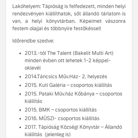
Lakóhelyem: Tápióság is felfedezett, minden helyi
rendezvényen kiállíthatok, sőt állandó tárlatom is
van, a helyi könyvtárban. Képeimet vászonra
festem olajjal és többnyire festőkéssel!
Időrendbe szedve:
2013.-tól The Talent (Bakelit Multi Art)
minden évben ott lehetek 1-2 képpel-
oklevél
2014.Táncsics Műv.Ház- 2. helyezés
2015. Kuti Galéria – csoportos kiállítás
2015. Pataki Műv.ház Kőbánya – csoportos
kiállítás
2015. BMK – csoportos kiállítás
2016. MÜSZI- csoportos kiállítás
2017. Tápióság Községi Könyvtár – Állandó
kiállítás (jelenleg is)