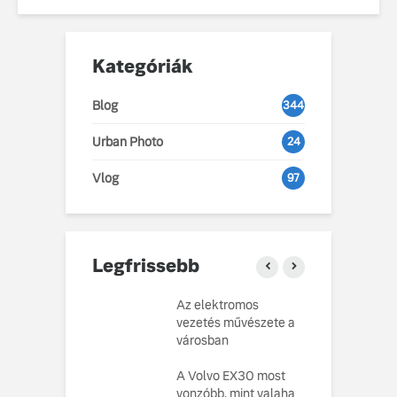
Kategóriák
Blog
344
Urban Photo
24
Vlog
97
Legfrissebb
o Cars
Az elektromos
V
atja gondosan
vezetés művészete a
L
kotott
városban
pusát, amelynek
M
ésekor a
A Volvo EX30 most
e
ság szolgált
vonzóbb, mint valaha
U