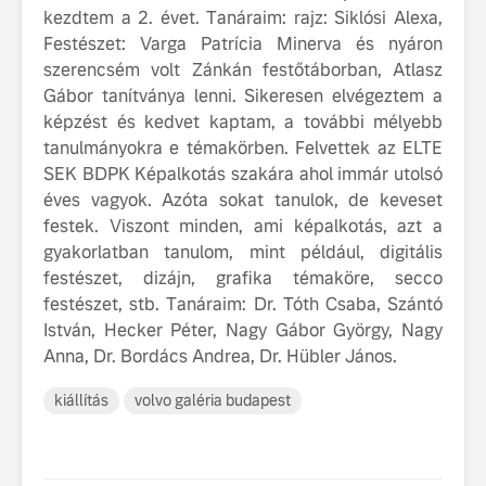
kezdtem a 2. évet. Tanáraim: rajz: Siklósi Alexa,
Festészet: Varga Patrícia Minerva és nyáron
szerencsém volt Zánkán festőtáborban, Atlasz
Gábor tanítványa lenni. Sikeresen elvégeztem a
képzést és kedvet kaptam, a további mélyebb
tanulmányokra e témakörben. Felvettek az ELTE
SEK BDPK Képalkotás szakára ahol immár utolsó
éves vagyok. Azóta sokat tanulok, de keveset
festek. Viszont minden, ami képalkotás, azt a
gyakorlatban tanulom, mint például, digitális
festészet, dizájn, grafika témaköre, secco
festészet, stb. Tanáraim: Dr. Tóth Csaba, Szántó
István, Hecker Péter, Nagy Gábor György, Nagy
Anna, Dr. Bordács Andrea, Dr. Hübler János.
kiállítás
volvo galéria budapest