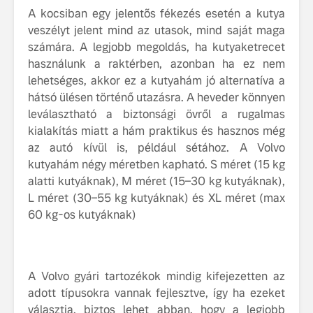
A kocsiban egy jelentõs fékezés esetén a kutya
veszélyt jelent mind az utasok, mind saját maga
számára. A legjobb megoldás, ha kutyaketrecet
használunk a raktérben, azonban ha ez nem
lehetséges, akkor ez a kutyahám jó alternatíva a
hátsó ülésen történő utazásra. A heveder könnyen
leválasztható a biztonsági övről a rugalmas
kialakítás miatt a hám praktikus és hasznos még
az autó kívül is, például sétához. A Volvo
kutyahám négy méretben kapható. S méret (15 kg
alatti kutyáknak), M méret (15–30 kg kutyáknak),
L méret (30–55 kg kutyáknak) és XL méret (max
60 kg-os kutyáknak)
A Volvo gyári tartozékok mindig kifejezetten az
adott típusokra vannak fejlesztve, így ha ezeket
választja, biztos lehet abban, hogy a legjobb