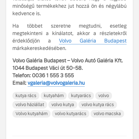
minőségű termékekhez jut hozzá ön és négylábú
kedvence is.
Ha többet szeretne megtudni, esetleg
megtekinteni a kínálatot, akkor a részletekről
érdeklődjön a
Volvo Galéria Budapest
márkakereskedésében.
Volvo Galéria Budapest – Volvo Autó Galéria Kft.
1044 Budapest Váci út 50-58.
Telefon: 0036 1 555 3 555
Email:
vgaleria@volvogaleria.hu
kutya rács
kutyahám
kutyarács
volvo
volvo háziállat
volvo kutya
volvo kutya rács
Volvo kutyahám
volvo kutyarács
volvo macska