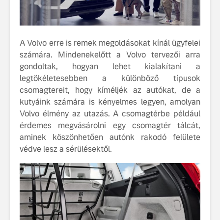
fenntarthatóságot
Az autó, 
megváltoz
játékszab
A Volvo erre is remek megoldásokat kínál ügyfelei
ismerje me
számára. Mindenekelőtt a Volvo tervezői arra
tisztán e
gondoltak, hogyan lehet kialakítani a
Volvo EX
legtökéletesebben a különböző típusok
A Volvo E
csomagtereit, hogy kíméljék az autókat, de a
Country: 
kutyáink számára is kényelmes legyen, amolyan
képes, m
Volvo élmény az utazás. A csomagtérbe például
jut
érdemes megvásárolni egy csomagtér tálcát,
aminek köszönhetően autónk rakodó felülete
védve lesz a sérülésektől.