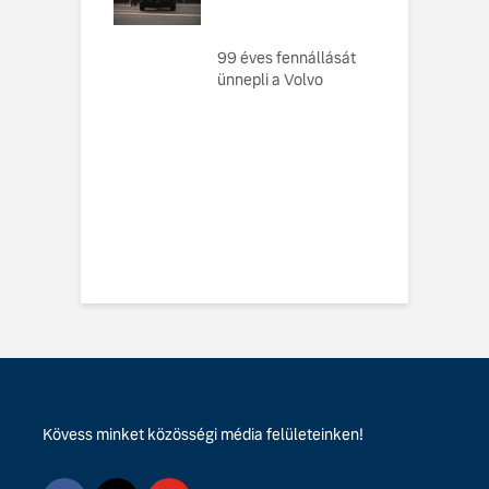
elvként
A
ó, amely
99 éves fennállását
s
toztatja a
ünnepli a Volvo
f
zabályokat –
e meg az új,
n elektromos
 EX60-at
vo EX60 Cross
y: többre képes,
ebbre jut
Kövess minket közösségi média felületeinken!