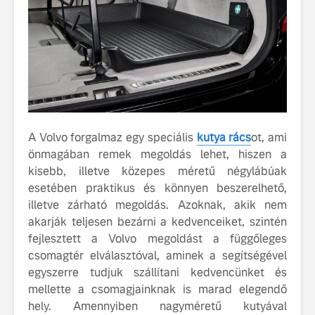
A Volvo forgalmaz egy speciális
kutya rács
ot, ami
önmagában remek megoldás lehet, hiszen a
kisebb, illetve közepes méretű négylábúak
esetében praktikus és könnyen beszerelhető,
illetve zárható megoldás. Azoknak, akik nem
akarják teljesen bezárni a kedvenceiket, szintén
fejlesztett a Volvo megoldást a függőleges
csomagtér elválasztóval, aminek a segítségével
egyszerre tudjuk szállítani kedvencünket és
mellette a csomagjainknak is marad elegendő
hely. Amennyiben nagyméretű kutyával