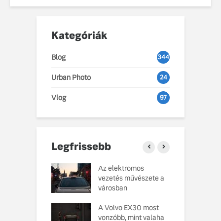
Kategóriák
Blog
344
Urban Photo
24
Vlog
97
Legfrissebb
o Cars
Az elektromos
V
atja gondosan
vezetés művészete a
L
kotott
városban
pusát, amelynek
M
ésekor a
A Volvo EX30 most
e
ság szolgált
vonzóbb, mint valaha
U