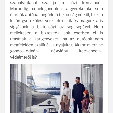
szabálytalanul szállítja a házi kedvencét.
tisztán e
Márpedig, ha belegondolunk, a gyerekeinket sem
Volvo EX
ültetjük autóba megfelelő biztonság nélkül, hiszen
A Volvo E
külön gyerekülést veszünk nekik és magunkra is
Country: 
vigyázunk a biztonsági öv segítségével. Nem
képes, m
mellékesen a biztosítók sok esetben el is
jut
utasítják a kárigényeket, ha az autósok nem
megfelelően szállítják kutyájukat. Akkor miért ne
gondoskodnánk négylábú kedvenceink
védelméről is?
Volvo élmények a
A Volvo C
Lajvér Pikniken
bemutatja
gondosan
Milliók számára lett
megalkoto
elérhető a Volvo
betűtípusá
Car UX élmény
amelynek
tervezése
Az új Volvo EX60 új
biztonság 
szintre emeli a
vezérelvk