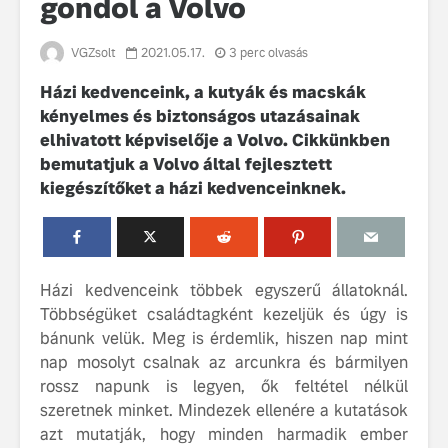
gondol a Volvo
VGZsolt
2021.05.17.
3 perc olvasás
Házi kedvenceink, a kutyák és macskák
kényelmes és biztonságos utazásainak
elhivatott képviselője a Volvo. Cikkünkben
bemutatjuk a Volvo által fejlesztett
kiegészítőket a házi kedvenceinknek.
Volvo élmények a
A Volvo C
Lajvér Pikniken
bemutatja
gondosan
Milliók számára lett
megalkoto
elérhető a Volvo
betűtípusá
Car UX élmény
amelynek
Házi kedvenceink többek egyszerű állatoknál.
tervezése
Többségüket családtagként kezeljük és úgy is
Az új Volvo EX60 új
biztonság 
bánunk velük. Meg is érdemlik, hiszen nap mint
szintre emeli a
vezérelvk
nap mosolyt csalnak az arcunkra és bármilyen
fenntarthatóságot
rossz napunk is legyen, ők feltétel nélkül
Az autó, 
megváltoz
szeretnek minket. Mindezek ellenére a kutatások
játékszab
azt mutatják, hogy minden harmadik ember
ismerje me