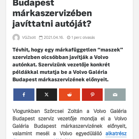
Budapest
márkaszervizében
javíttatni autóját?
VGZsolt
2021.04.16.
1 perc olvasás
Tévhit, hogy egy márkafüggetlen “maszek”
szervizben olcsóbban javítják a Volvo
Volvo élmények a
A Volvo C
autónkat. Szervizünk vezetője konkrét
Lajvér Pikniken
bemutatja
gondosan
példákkal mutatja be a Volvo Galéria
Milliók számára lett
megalkoto
Budapest márkaszervizének előnyeit.
elérhető a Volvo
betűtípusá
Car UX élmény
amelynek
tervezése
Az új Volvo EX60 új
biztonság 
szintre emeli a
vezérelvk
Vlogunkban Szörcsei Zoltán a Volvo Galéria
fenntarthatóságot
Budapest szerviz vezetője mondja el a Volvo
Az autó, 
Galéria Budapest márkaszervizének előnyeit,
megváltoz
játékszab
valamint mesél a Volvo egyedülálló
alkatrész
ismerje me