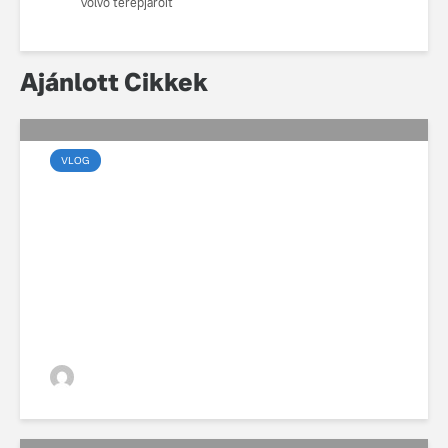
Volvo terepjáróit
Ajánlott Cikkek
VLOG
Marsalkó Dávid új
Volvóval és új dallal
készül a 2026-os turnéra
VGZsolt