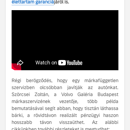
élettartam garanciá
járól is.
tisztán e
Volvo EX
A Volvo E
Country: 
képes, m
jut
Régi berögződés, hogy egy márkafüggetlen
Volvo élmények a
A Volvo C
szervizben olcsóbban javítják az autónkat.
Lajvér Pikniken
bemutatja
Szörcsei Zoltán, a Volvo Galéria Budapest
gondosan
Milliók számára lett
megalkoto
márkaszervizének vezetője, több példa
elérhető a Volvo
betűtípusá
bemutatásával segít abban, hogy tisztán láthassa
Car UX élmény
amelynek
bárki, a rövidtávon realizált pénzügyi haszon
tervezése
hosszabb távon visszaüthet. Az alábbi
Az új Volvo EX60 új
biztonság 
cikkünkben további részleteket is megtudhat:
szintre emeli a
vezérelvk