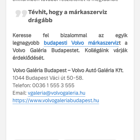
fenntarthatóságot
Tévhit, hogy a márkaszerviz
Az autó, 
megváltoz
drágább
játékszab
ismerje me
Keresse fel bizalommal az egyik
tisztán e
legnagyobb
budapesti Volvo márkaszerviz
t a
Volvo EX
Volvo Galéria Budapestet. Kollégáink várják
A Volvo E
érdeklődését.
Country: 
képes, m
Volvo Galéria Budapest – Volvo Autó Galéria Kft
.
jut
1044 Budapest Váci út 50-58.
Telefon: 0036 1 555 3 555
Email:
vgaleria@volvogaleria.hu
https://www.volvogaleriabudapest.hu