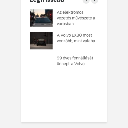
o Cars
Az elektromos
V
atja gondosan
vezetés művészete a
L
kotott
városban
pusát, amelynek
M
ésekor a
A Volvo EX30 most
e
ság szolgált
vonzóbb, mint valaha
U
elvként
A
ó, amely
99 éves fennállását
s
toztatja a
ünnepli a Volvo
f
zabályokat –
e meg az új,
n elektromos
 EX60-at
vo EX60 Cross
y: többre képes,
ebbre jut