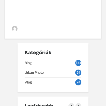
os növekedéssel zárta a
2025-ös autópiacot
VGZsolt
Kategóriák
Blog
344
Urban Photo
24
Vlog
97
Legfrissebb