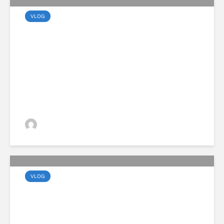
VLOG
Megérkezett a vadonatúj
Volvo EX60 modellcsalád
VGZsolt
VLOG
Viharos év után stabil
úton: a Volvo Galéria 5%-