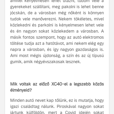
amivel kényelmesen lehet utazni, tudom vele a
tisztán e
gyerekeket szállítani, meg pakolni is lehet benne
Volvo EX
jócskán, de a városban még nőként is könnyen
tudok vele manőverezni. Nekem tökéletes, mivel
A Volvo E
közlekedni és parkolni is kényelmesen lehet vele
Country: 
képes, m
és én nagyon sokat közlekedem a városban. A
jut
másik fontos szempont, hogy az autó elektromos
töltése tudja azt a hatótávot, ami nekem elég egy
napra a városban, és így nagyon gazdaságos is.
Ami most mégis újdonság, a szín és az új típusú
gumik, amik négyévszakosak lesznek.
Volvo élmények a
A Volvo C
Lajvér Pikniken
bemutatja
gondosan
Mik voltak az előző XC40-el a legszebb közös
Milliók számára lett
megalkoto
élményeid?
elérhető a Volvo
betűtípusá
Car UX élmény
amelynek
Minden autó nevet kap tőlünk, ez is mutatja, hogy
tervezése
igazi családtag nálunk. Piroskával nagyon sokat
Az új Volvo EX60 új
biztonság 
jártunk külföldön, mert a Covid idején sokat
szintre emeli a
vezérelvk