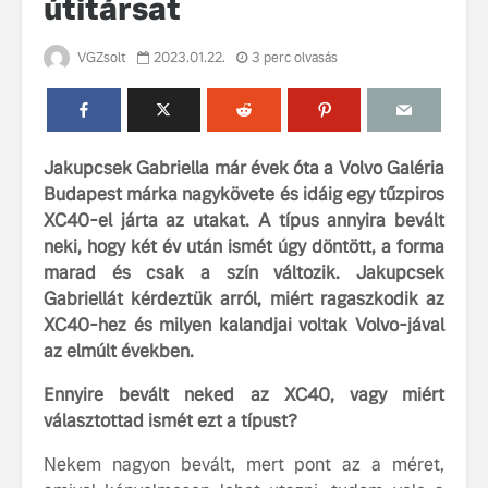
útitársat
VGZsolt
2023.01.22.
3 perc olvasás
Jakupcsek Gabriella már évek óta a Volvo Galéria
Budapest márka nagykövete és idáig egy tűzpiros
Volvo élmények a
A Volvo C
XC40-el járta az utakat. A típus annyira bevált
Lajvér Pikniken
bemutatja
neki, hogy két év után ismét úgy döntött, a forma
gondosan
Milliók számára lett
megalkoto
marad és csak a szín változik. Jakupcsek
elérhető a Volvo
betűtípusá
Gabriellát kérdeztük arról, miért ragaszkodik az
Car UX élmény
amelynek
XC40-hez és milyen kalandjai voltak Volvo-jával
tervezése
az elmúlt években.
Az új Volvo EX60 új
biztonság 
szintre emeli a
vezérelvk
Ennyire bevált neked az XC40, vagy miért
fenntarthatóságot
választottad ismét ezt a típust?
Az autó, 
megváltoz
Nekem nagyon bevált, mert pont az a méret,
játékszab
ismerje me