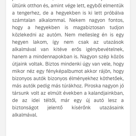
ültünk otthon és, amint vége lett, egyből elmentük
fenntarthatóságot
Az autó, 
a tengerhez, de a hegyekben is ki lett próbálva
megváltoz
számtalan alkalommal. Nekem nagyon fontos,
játékszab
hogy a hegyekben is magabiztosan tudjon
ismerje me
közlekedni az autóm. Nem mellesleg én is egy
tisztán e
hegyen lakom, így nem csak az utazások
Volvo EX
alkalmával van kitéve erős igénybevételnek,
A Volvo E
hanem a mindennapokban is. Nagyon szép közös
Country: 
útjaink voltak. Biztos mindenki úgy van vele, hogy
képes, m
mikor néz egy fényképalbumot akkor rájön, hogy
jut
bizonyos autók bizonyos élményekhez köthetőek,
más autók pedig más túrákhoz. Piroska nagyon jó
társunk volt az elmúlt években a kalandjainkban,
de az idei téltől, már egy új autó lesz a
biztonságot jelentő kísérőnk utazásaink
alkalmával.