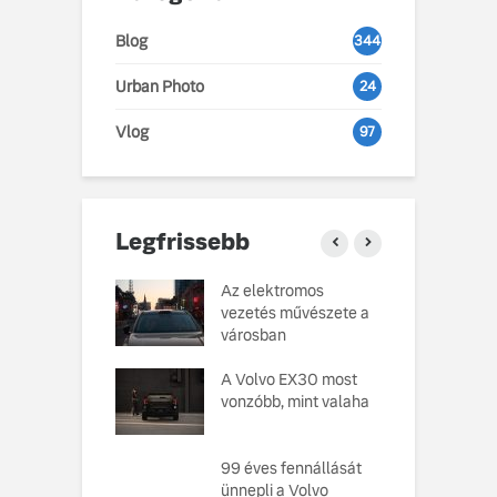
Blog
344
Urban Photo
24
Vlog
97
Legfrissebb
o Cars
Az elektromos
V
atja gondosan
vezetés művészete a
L
kotott
városban
pusát, amelynek
M
ésekor a
A Volvo EX30 most
e
ság szolgált
vonzóbb, mint valaha
U
elvként
A
ó, amely
99 éves fennállását
s
toztatja a
ünnepli a Volvo
f