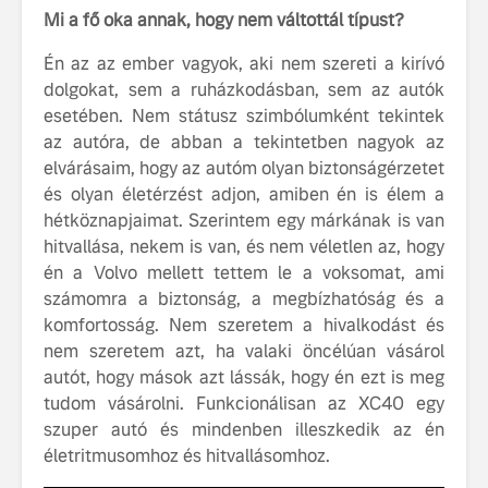
Mi a fő oka annak, hogy nem váltottál típust?
Én az az ember vagyok, aki nem szereti a kirívó
dolgokat, sem a ruházkodásban, sem az autók
esetében. Nem státusz szimbólumként tekintek
az autóra, de abban a tekintetben nagyok az
elvárásaim, hogy az autóm olyan biztonságérzetet
és olyan életérzést adjon, amiben én is élem a
hétköznapjaimat. Szerintem egy márkának is van
hitvallása, nekem is van, és nem véletlen az, hogy
én a Volvo mellett tettem le a voksomat, ami
számomra a biztonság, a megbízhatóság és a
komfortosság. Nem szeretem a hivalkodást és
nem szeretem azt, ha valaki öncélúan vásárol
autót, hogy mások azt lássák, hogy én ezt is meg
tudom vásárolni. Funkcionálisan az XC40 egy
szuper autó és mindenben illeszkedik az én
életritmusomhoz és hitvallásomhoz.