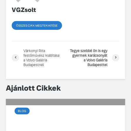
VGZsolt
ÖSSZES CIKK MEGTEKINTÉSE
Várkonyi Rita
Tegye szebbé ön is egy
festőművész kiállítása
gyermek karácsonyát
a Volvo Galéria
a Volvo Galéria
Budapestnél
Budapesttel
Ajánlott Cikkek
BLOG
Az elektromos vezetés