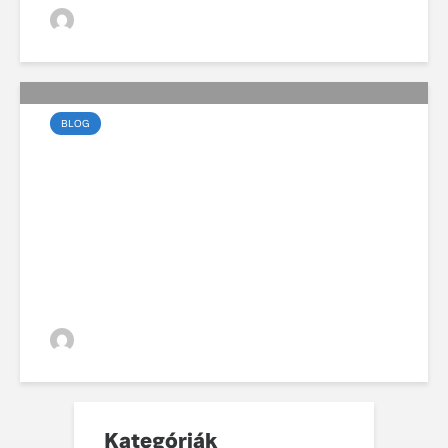
VGZsolt
BLOG
99 éves fennállását
ünnepli a Volvo
VGZsolt
Kategóriák