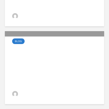
VGZsolt
BLOG
A Volvo EX30 most
vonzóbb, mint valaha
VGZsolt