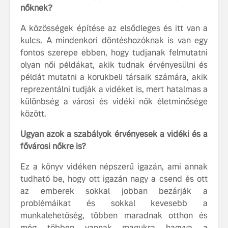
nőknek?
A közösségek építése az elsődleges és itt van a
kulcs. A mindenkori döntéshozóknak is van egy
fontos szerepe ebben, hogy tudjanak felmutatni
olyan női példákat, akik tudnak érvényesülni és
példát mutatni a korukbeli társaik számára, akik
reprezentálni tudják a vidéket is, mert hatalmas a
különbség a városi és vidéki nők életminősége
között.
Ugyan azok a szabályok érvényesek a vidéki és a
fővárosi nőkre is?
Ez a könyv vidéken népszerű igazán, ami annak
tudható be, hogy ott igazán nagy a csend és ott
az emberek sokkal jobban bezárják a
problémáikat és sokkal kevesebb a
munkalehetőség, többen maradnak otthon és
még többen vannak magukra hagyva a