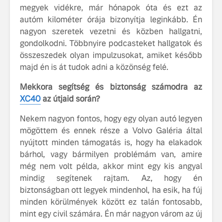
megyek vidékre, már hónapok óta és ezt az
autóm kilométer órája bizonyítja leginkább. Én
nagyon szeretek vezetni és közben hallgatni,
gondolkodni. Többnyire podcasteket hallgatok és
összeszedek olyan impulzusokat, amiket később
majd én is át tudok adni a közönség felé.
Mekkora segítség és biztonság számodra az
XC40
az útjaid során?
Nekem nagyon fontos, hogy egy olyan autó legyen
mögöttem és ennek része a Volvo Galéria által
nyújtott minden támogatás is, hogy ha elakadok
bárhol, vagy bármilyen problémám van, amire
még nem volt példa, akkor mint egy kis angyal
mindig segítenek rajtam. Az, hogy én
biztonságban ott legyek mindenhol, ha esik, ha fúj
minden körülmények között ez talán fontosabb,
mint egy civil számára. Én már nagyon várom az új