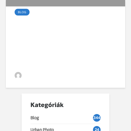
BLOG
99 éves fennállását
ünnepli a Volvo
VGZsolt
Kategóriák
Blog
344
Urban Photo
24