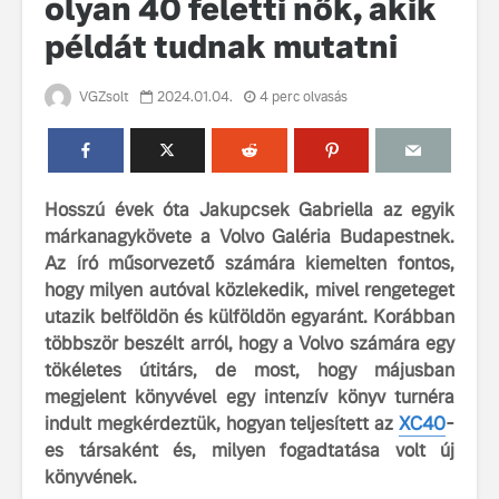
olyan 40 feletti nők, akik
példát tudnak mutatni
VGZsolt
2024.01.04.
4 perc olvasás
Hosszú évek óta Jakupcsek Gabriella az egyik
Volvo élmények a
A Volvo C
Lajvér Pikniken
bemutatja
márkanagykövete a Volvo Galéria Budapestnek.
gondosan
Az író műsorvezető számára kiemelten fontos,
Milliók számára lett
megalkoto
hogy milyen autóval közlekedik, mivel rengeteget
elérhető a Volvo
betűtípusá
utazik belföldön és külföldön egyaránt. Korábban
Car UX élmény
amelynek
többször beszélt arról, hogy a Volvo számára egy
tervezése
Az új Volvo EX60 új
biztonság 
tökéletes útitárs, de most, hogy májusban
szintre emeli a
vezérelvk
megjelent könyvével egy intenzív könyv turnéra
fenntarthatóságot
indult megkérdeztük, hogyan teljesített az
XC40
-
Az autó, 
es társaként és, milyen fogadtatása volt új
megváltoz
könyvének.
játékszab
ismerje me