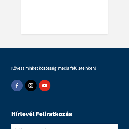
vo EX60 Cross
y: többre képes,
ebbre jut
Kövess minket közösségi média felületeinken!
Hírlevél Feliratkozás