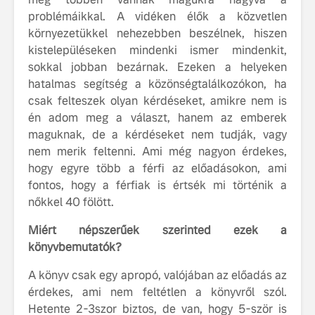
problémáikkal. A vidéken élők a közvetlen
környezetükkel nehezebben beszélnek, hiszen
kistelepüléseken mindenki ismer mindenkit,
sokkal jobban bezárnak. Ezeken a helyeken
hatalmas segítség a közönségtalálkozókon, ha
csak felteszek olyan kérdéseket, amikre nem is
én adom meg a választ, hanem az emberek
maguknak, de a kérdéseket nem tudják, vagy
nem merik feltenni. Ami még nagyon érdekes,
hogy egyre több a férfi az előadásokon, ami
fontos, hogy a férfiak is értsék mi történik a
nőkkel 40 fölött.
Miért népszerűek szerinted ezek a
könyvbemutatók?
A könyv csak egy apropó, valójában az előadás az
érdekes, ami nem feltétlen a könyvről szól.
Hetente 2-3szor biztos, de van, hogy 5-ször is