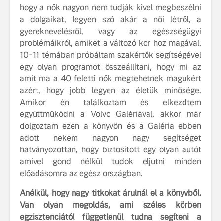
hogy a nők nagyon nem tudják kivel megbeszélni
a dolgaikat, legyen szó akár a női létről, a
gyereknevelésről, vagy az egészségügyi
problémáikról, amiket a változó kor hoz magával.
10-11 témában próbáltam szakértők segítségével
egy olyan programot összeállítani, hogy mi az
amit ma a 40 feletti nők megtehetnek magukért
azért, hogy jobb legyen az életük minősége.
Amikor én találkoztam és elkezdtem
együttműködni a Volvo Galériával, akkor már
dolgoztam ezen a könyvön és a Galéria ebben
adott nekem nagyon nagy segítséget
hatványozottan, hogy biztosított egy olyan autót
amivel gond nélkül tudok eljutni minden
előadásomra az egész országban.
Anélkül, hogy nagy titkokat árulnál el a könyvből.
Van olyan megoldás, ami széles körben
egzisztenciától függetlenül tudna segíteni a