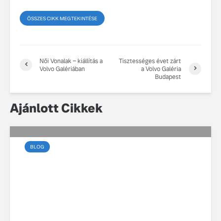
ÖSSZES CIKK MEGTEKINTÉSE
Női Vonalak – kiállítás a
Tisztességes évet zárt
Volvo Galériában
a Volvo Galéria
Budapest
Ajánlott Cikkek
BLOG
Az elektromos vezetés
művészete a városban