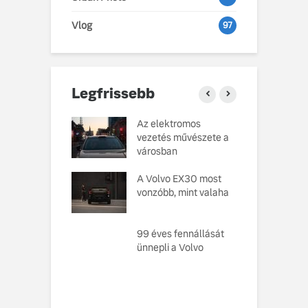
Vlog
97
Legfrissebb
o Cars
Az elektromos
V
atja gondosan
vezetés művészete a
L
kotott
városban
pusát, amelynek
M
ésekor a
A Volvo EX30 most
e
ság szolgált
vonzóbb, mint valaha
U
elvként
A
ó, amely
99 éves fennállását
s
toztatja a
ünnepli a Volvo
f
zabályokat –
e meg az új,
n elektromos
 EX60-at