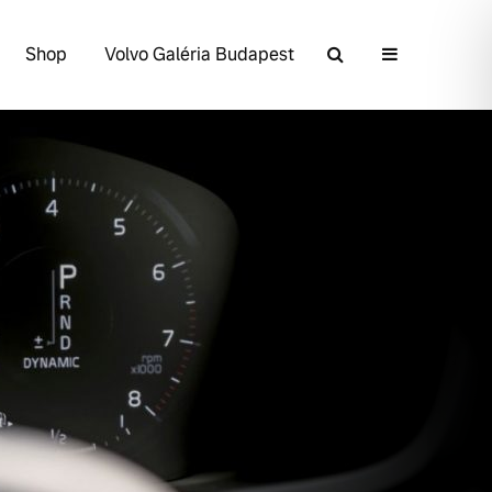
Shop
Volvo Galéria Budapest
Volvo élmények a
A Volvo Cars
Lajvér Pikniken
bemutatja