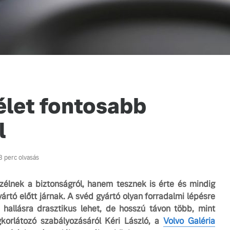
let fontosabb
l
3 perc olvasás
élnek a biztonságról, hanem tesznek is érte és mindig
ártó előtt járnak. A svéd gyártó olyan forradalmi lépésre
 hallásra drasztikus lehet, de hosszú távon több, mint
korlátozó szabályozásáról Kéri László, a
Volvo Galéria