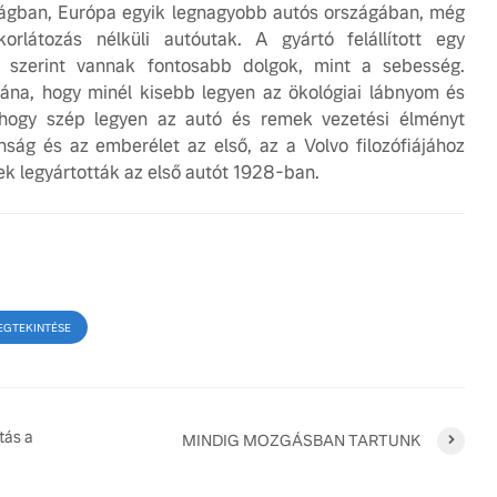
ágban, Európa egyik legnagyobb autós országában, még
rlátozás nélküli autóutak. A gyártó felállított egy
i szerint vannak fontosabb dolgok, mint a sebesség.
tána, hogy minél kisebb legyen az ökológiai lábnyom és
 hogy szép legyen az autó és remek vezetési élményt
nság és az emberélet az első, az a Volvo filozófiájához
dek legyártották az első autót 1928-ban.
EGTEKINTÉSE
tás a
MINDIG MOZGÁSBAN TARTUNK