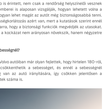
 is érintett, nem csak a rendőrség helyszínelői vesznek
mberei is alaposan vizsgálják, hogyan lehetett volna a
 hogyan lehet magát az autót még biztonságosabbá tenni.
ségkorlátozás azért van, mert a kutatások szerint ennél
arra, hogy a biztonsági funkciók megvédjék az utasokat.
 a kockázat nem arányosan növekszik, hanem négyzetre
ebességnél?
olvo autóiban már olyan fejlettek, hogy hirtelen 180-ról,
 csökkenthetik a sebességet, és ennél a sebességnél
 van az autó irányítására, így csökken jelentősen a
etek száma is.