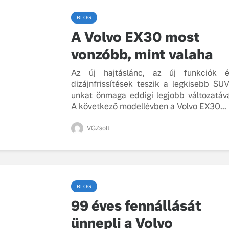
BLOG
A Volvo EX30 most
vonzóbb, mint valaha
Az új hajtáslánc, az új funkciók 
dizájnfrissítések teszik a legkisebb SU
unkat önmaga eddigi legjobb változatáv
A következő modellévben a Volvo EX30...
VGZsolt
BLOG
99 éves fennállását
ünnepli a Volvo