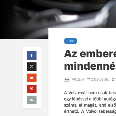
BLOG
Az emberé
mindenné
VG Zsolt
2020.08.25.
A Volvo-nál nem csak besz
egy lépéssel a többi autógy
szánta el magát, ami első
érthető. A Volvo sebesség