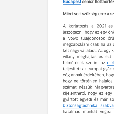
Budapest
senior flottaért
Miért volt szükség erre a 
A korlátozás a 2021-es 
leszögezni, hogy ez egy önk
a Volvo tulajdonosok őr
megzabolázni csak ha az a
két nagy vállalást. Az egyi
villany meghajtás és ezt 
felmérések szerint az
ele
teljesített az európai gyár
cég annak érdekében, hogy
hogy ne történjen halálo
számát nézzük Magyarors
kijelenthető, hogy ez egy
gyártott egyedi és már so
biztonságtechnikai szabv
hatalmas munkát végez a