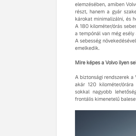
elemzésében, amiben Volvo
részt, hanem a gyár szake
károkat minimalizálni, és
A 180 kilométer/órás sebes
a tempónál van még esély 
A sebesség növekedésével
emelkedik.
Mire képes a Volvo ilyen s
A biztonsági rendszerek a V
akár 120 kilométer/órára
sokkal nagyobb lehetőség
frontális kimenetelű bales