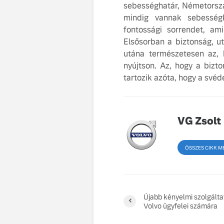
sebességhatár, Németorsz
mindig vannak sebességko
fontossági sorrendet, am
Elsősorban a biztonság, u
utána természetesen az,
nyújtson. Az, hogy a bizto
tartozik azóta, hogy a své
VG Zsolt
ÖSSZES CIKK M
Újabb kényelmi szolgálta
Volvo ügyfelei számára