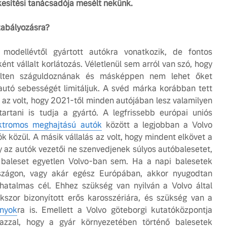
ékesítési tanácsadója mesélt nekünk.
Volvo élmények a
A Volvo
szabályozásra?
Lajvér Pikniken
bemutat
megalko
modellévtől gyártott autókra vonatkozik, de fontos
Milliók számára lett
betűtíp
ént vállalt korlátozás. Véletlenül sem arról van szó, hogy
elérhető a Volvo Car
tervezé
ülten száguldoznának és másképpen nem lehet őket
UX élmény
biztonsá
vezérel
utó sebességét limitáljuk. A svéd márka korábban tett
Az új Volvo EX60 új
k az volt, hogy 2021-től minden autójában lesz valamilyen
szintre emeli a
Az autó,
tartani is tudja a gyártó. A legfrissebb európai uniós
fenntarthatóságot
megválto
ktromos meghajtású autók
között a legjobban a Volvo
játéksza
tók közül. A másik vállalás az volt, hogy mindent elkövet a
ismerje 
tisztán 
 az autók vezetői ne szenvedjenek súlyos autóbalesetet,
Volvo E
s baleset egyetlen Volvo-ban sem. Ha a napi balesetek
zágon, vagy akár egész Európában, akkor nyugodtan
A Volvo
 hatalmas cél. Ehhez szükség van nyilván a Volvo által
Country:
kszor bizonyított erős karosszériára, és szükség van a
messzeb
ányok
ra is. Emellett a Volvo göteborgi kutatóközpontja
zzal, hogy a gyár környezetében történő balesetek