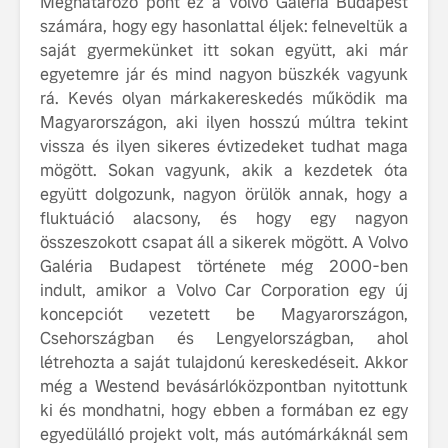
Meghatározó pont ez a Volvo Galéria Budapest
tisztán e
számára, hogy egy hasonlattal éljek: felneveltük a
Volvo EX
saját gyermekünket itt sokan együtt, aki már
egyetemre jár és mind nagyon büszkék vagyunk
A Volvo E
rá. Kevés olyan márkakereskedés működik ma
Country: 
képes, m
Magyarországon, aki ilyen hosszú múltra tekint
jut
vissza és ilyen sikeres évtizedeket tudhat maga
mögött. Sokan vagyunk, akik a kezdetek óta
együtt dolgozunk, nagyon örülök annak, hogy a
fluktuáció alacsony, és hogy egy nagyon
összeszokott csapat áll a sikerek mögött. A Volvo
Galéria Budapest története még 2000-ben
Volvo élmények a
A Volvo C
indult, amikor a Volvo Car Corporation egy új
Lajvér Pikniken
bemutatja
koncepciót vezetett be Magyarországon,
gondosan
Csehországban és Lengyelországban, ahol
Milliók számára lett
megalkoto
létrehozta a saját tulajdonú kereskedéseit. Akkor
elérhető a Volvo
betűtípusá
még a Westend bevásárlóközpontban nyitottunk
Car UX élmény
amelynek
tervezése
ki és mondhatni, hogy ebben a formában ez egy
Az új Volvo EX60 új
biztonság 
egyedülálló projekt volt, más autómárkáknál sem
szintre emeli a
vezérelvk