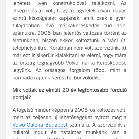
lehetett ilyen konstrukcióval találkozni. Az
fenntarthatóságot
elképzelés az volt, hogy az ügyfelek olyan magas
Az autó, 
szintű kiszolgálást kapjanak, amit csak a gyári
megváltoz
játékszab
tulajdonban lévő márkakereskedés tud adni
ismerje me
számukra. 2006-ban jelentős változás történt az
tisztán e
életünkben, hiszen ekkor költöztünk a Váci úti
Volvo EX
telephelyünkre. Korábban nem volt szervizünk, itt
már ezt is sikerült kialakítani és elérni, hogy mára
A Volvo E
Country: 
az ország legnagyobb Volvo márka kereskedése
képes, m
legyünk. Az országos forgalom több, mint a
jut
harmada rajtunk keresztül bonyolódik.
Mik voltak az elmúlt 20 év legfontosabb forduló
pontjai?
A legelső mindenképpen a 2006-os költözés volt,
mert az teljesen új lehetőségeket nyitott meg a
Volvo Galéria Budapest
számára. A szervizünk a
nulláról indult és hatalmas munkánk van a