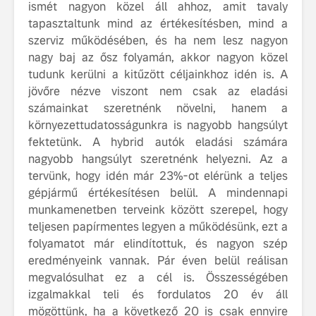
ismét nagyon közel áll ahhoz, amit tavaly
tapasztaltunk mind az értékesítésben, mind a
szerviz működésében, és ha nem lesz nagyon
nagy baj az ősz folyamán, akkor nagyon közel
tudunk kerülni a kitűzött céljainkhoz idén is. A
jövőre nézve viszont nem csak az eladási
számainkat szeretnénk növelni, hanem a
környezettudatosságunkra is nagyobb hangsúlyt
fektetünk. A hybrid autók eladási számára
nagyobb hangsúlyt szeretnénk helyezni. Az a
tervünk, hogy idén már 23%-ot elérünk a teljes
gépjármű értékesítésen belül. A mindennapi
munkamenetben terveink között szerepel, hogy
teljesen papírmentes legyen a működésünk, ezt a
folyamatot már elindítottuk, és nagyon szép
eredményeink vannak. Pár éven belül reálisan
megvalósulhat ez a cél is. Összességében
izgalmakkal teli és fordulatos 20 év áll
mögöttünk, ha a következő 20 is csak ennyire