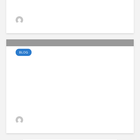
VGZsolt
BLOG
99 éves fennállását
ünnepli a Volvo
VGZsolt