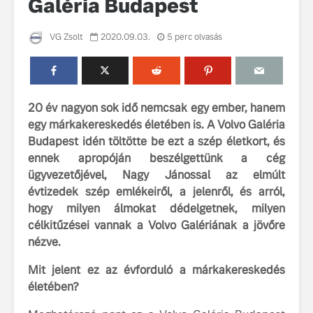
Galéria Budapest
VG Zsolt
2020.09.03.
5 perc olvasás
20 év nagyon sok idő nemcsak egy ember, hanem
egy márkakereskedés életében is. A Volvo Galéria
Volvo élmények a
A Volvo C
Budapest idén töltötte be ezt a szép életkort, és
Lajvér Pikniken
bemutatja
ennek apropóján beszélgettünk a cég
gondosan
Milliók számára lett
megalkoto
ügyvezetőjével, Nagy Jánossal az elmúlt
elérhető a Volvo
betűtípusá
évtizedek szép emlékeiről, a jelenről, és arról,
Car UX élmény
amelynek
hogy milyen álmokat dédelgetnek, milyen
tervezése
célkitűzései vannak a Volvo Galériának a jövőre
Az új Volvo EX60 új
biztonság 
nézve.
szintre emeli a
vezérelvk
fenntarthatóságot
Mit jelent ez az évforduló a márkakereskedés
Az autó, 
megváltoz
életében?
játékszab
ismerje me