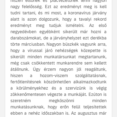
hiszen elsőnek és piacvezetőnek lenni nagyon
nagy felelősség. Ezt az eredményt meg is kell
tudni tartani, és mi most, a koronavírus járvány
alatt is azon dolgozunk, hogy a tavalyi rekord
eredményt meg tudjuk ismételni. Az első
negyedévben egyébként sikerült már hozni a
darabszámokat, de a járványhelyzet ezt derékba
törte márciusban. Nagyon büszkék vagyunk arra,
hogy a vírussal járó nehézségek közepette is
sikerült minden munkatársunkat megtartanunk,
még csak csökkentett munkarendre sem kellett
átállnunk. Úgy érzem nagyon jól reagáltunk,
hiszen a hozom-viszem szolgáltatásnak,
fertőtlenítésnek köszönhetően alkalmazkodtunk
a körülményekhez és a szervizünk is végig
zökkenőmentesen végezte a munkáját. Ezúton is
szeretném megköszönni minden
munkatásunknak, hogy erőn felül teljesítettek
ebben a nehéz időszakban is. Az augusztus már