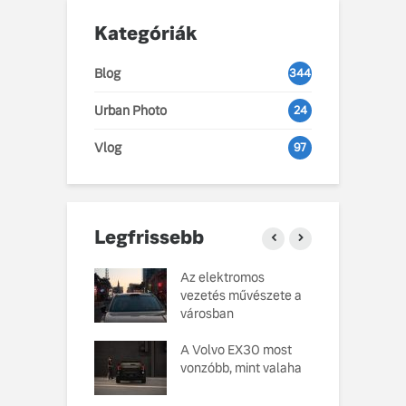
Kategóriák
Blog
344
Urban Photo
24
Vlog
97
Legfrissebb
o Cars
Az elektromos
V
atja gondosan
vezetés művészete a
L
kotott
városban
pusát, amelynek
M
ésekor a
A Volvo EX30 most
e
ság szolgált
vonzóbb, mint valaha
U
elvként
A