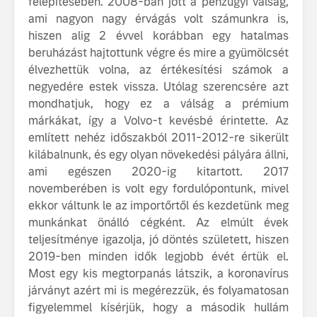
felépítésében. 2008-ban jött a pénzügyi válság,
ami nagyon nagy érvágás volt számunkra is,
hiszen alig 2 évvel korábban egy hatalmas
beruházást hajtottunk végre és mire a gyümölcsét
élvezhettük volna, az értékesítési számok a
negyedére estek vissza. Utólag szerencsére azt
mondhatjuk, hogy ez a válság a prémium
márkákat, így a Volvo-t kevésbé érintette. Az
említett nehéz időszakból 2011-2012-re sikerült
kilábalnunk, és egy olyan növekedési pályára állni,
ami egészen 2020-ig kitartott. 2017
novemberében is volt egy fordulópontunk, mivel
ekkor váltunk le az importőrtől és kezdetünk meg
munkánkat önálló cégként. Az elmúlt évek
teljesítménye igazolja, jó döntés született, hiszen
2019-ben minden idők legjobb évét értük el.
Most egy kis megtorpanás látszik, a koronavírus
járványt azért mi is megérezzük, és folyamatosan
figyelemmel kísérjük, hogy a második hullám