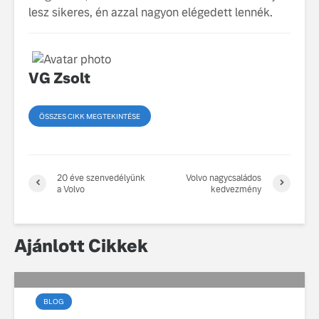
lesz sikeres, én azzal nagyon elégedett lennék.
VG Zsolt
ÖSSZES CIKK MEGTEKINTÉSE
20 éve szenvedélyünk
Volvo nagycsaládos
a Volvo
kedvezmény
Ajánlott Cikkek
BLOG