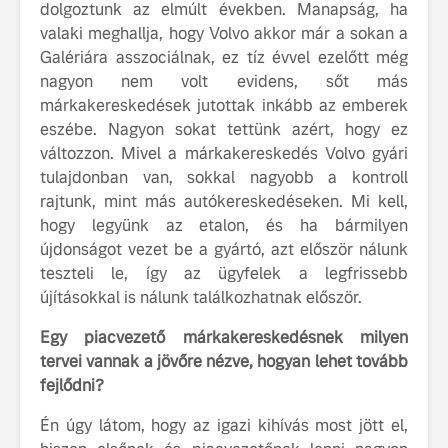
dolgoztunk az elmúlt években. Manapság, ha
valaki meghallja, hogy Volvo akkor már a sokan a
Galériára asszociálnak, ez tíz évvel ezelőtt még
nagyon nem volt evidens, sőt más
márkakereskedések jutottak inkább az emberek
eszébe. Nagyon sokat tettünk azért, hogy ez
változzon. Mivel a márkakereskedés Volvo gyári
tulajdonban van, sokkal nagyobb a kontroll
rajtunk, mint más autókereskedéseken. Mi kell,
hogy legyünk az etalon, és ha bármilyen
újdonságot vezet be a gyártó, azt először nálunk
teszteli le, így az ügyfelek a legfrissebb
újításokkal is nálunk találkozhatnak először.
Egy piacvezető márkakereskedésnek milyen
tervei vannak a jövőre nézve, hogyan lehet tovább
fejlődni?
Én úgy látom, hogy az igazi kihívás most jött el,