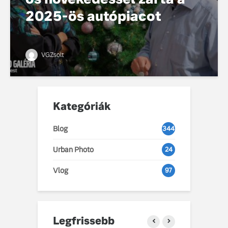
2025-ös autópiacot
VGZsolt
Kategóriák
Blog
344
Urban Photo
24
Vlog
97
Legfrissebb