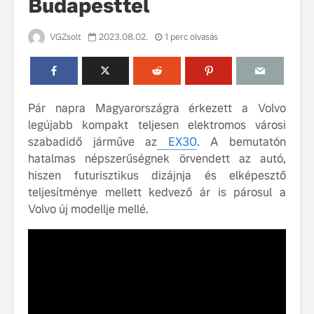
Budapesttel
VGZsolt
2023.08.02.
1 perc olvasás
Pár napra Magyarországra érkezett a Volvo
legújabb kompakt teljesen elektromos városi
Volvo élmények a
A Volvo C
szabadidő járműve az
EX30
. A bemutatón
Lajvér Pikniken
bemutatja
hatalmas népszerűségnek örvendett az autó,
gondosan
Milliók számára lett
megalkoto
hiszen futurisztikus dizájnja és elképesztő
elérhető a Volvo
betűtípusá
teljesítménye mellett kedvező ár is párosul a
Car UX élmény
amelynek
Volvo új modellje mellé.
tervezése
Az új Volvo EX60 új
biztonság 
szintre emeli a
vezérelvk
fenntarthatóságot
Az autó, 
megváltoz
játékszab
ismerje me