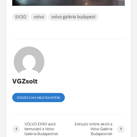
fenntarthatóságot
Az autó, 
EX30
volvo
volvo galéria budapest
megváltoz
játékszab
ismerje me
tisztán e
Volvo EX
A Volvo E
Country: 
képes, m
jut
VGZsolt
ÖSSZES CIKK MEGTEKINTÉSE
VOLVO EX90 autó
Exkluzív online akció a
bemutató a Volvo
Volvo Galéria
Galéria Budapesttel
Budapestnél