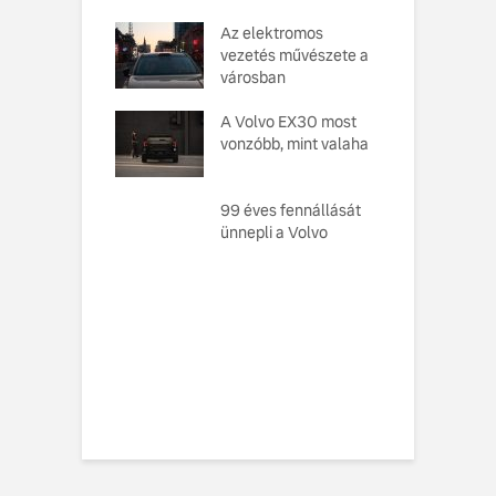
o Cars
Az elektromos
V
atja gondosan
vezetés művészete a
L
kotott
városban
pusát, amelynek
M
ésekor a
A Volvo EX30 most
e
ság szolgált
vonzóbb, mint valaha
U
elvként
A
ó, amely
99 éves fennállását
s
toztatja a
ünnepli a Volvo
f
zabályokat –
e meg az új,
n elektromos
 EX60-at
vo EX60 Cross
y: többre képes,
ebbre jut