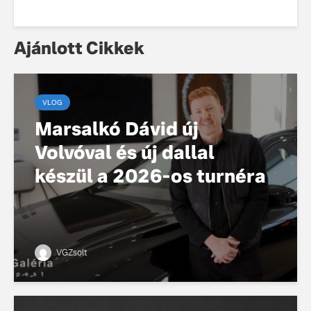
Ajánlott Cikkek
VLOG
Marsalkó Dávid új
Volvóval és új dallal
készül a 2026-os turnéra
VGZsolt