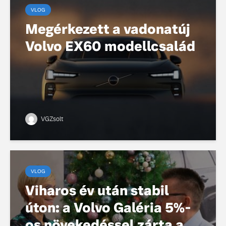
VLOG
Megérkezett a vadonatúj
Volvo EX60 modellcsalád
VGZsolt
VLOG
Viharos év után stabil
úton: a Volvo Galéria 5%-
os növekedéssel zárta a