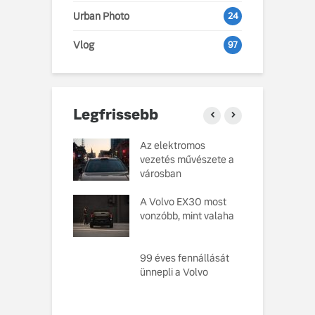
Urban Photo
24
Vlog
97
Legfrissebb
o Cars
Az elektromos
V
atja gondosan
vezetés művészete a
L
kotott
városban
pusát, amelynek
M
ésekor a
A Volvo EX30 most
e
ság szolgált
vonzóbb, mint valaha
U
elvként
A
ó, amely
99 éves fennállását
s
toztatja a
ünnepli a Volvo
f
zabályokat –
e meg az új,
n elektromos