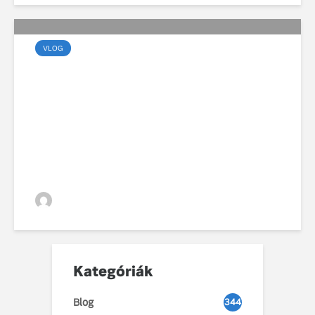
VLOG
Viharos év után stabil
úton: a Volvo Galéria 5%-
os növekedéssel zárta a
2025-ös autópiacot
VGZsolt
Kategóriák
Blog
344