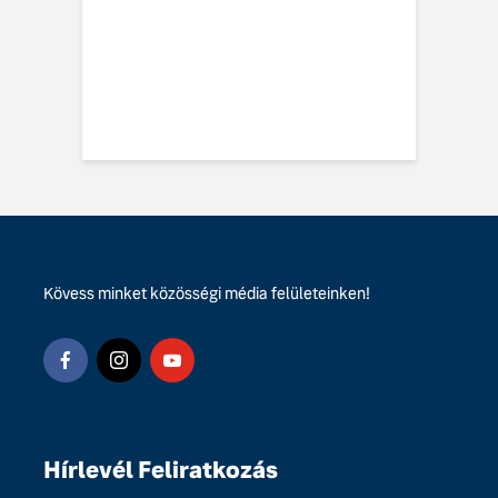
 EX60-at
vo EX60 Cross
y: többre képes,
ebbre jut
Kövess minket közösségi média felületeinken!
Hírlevél Feliratkozás