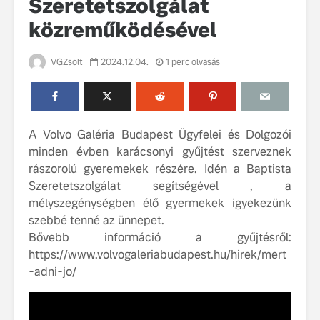
Szeretetszolgálat
közreműködésével
VGZsolt
2024.12.04.
1 perc olvasás
A Volvo Galéria Budapest Ügyfelei és Dolgozói
Volvo élmények a
A Volvo C
Lajvér Pikniken
bemutatja
minden évben karácsonyi gyűjtést szerveznek
gondosan
rászorolú gyeremekek részére. Idén a Baptista
Milliók számára lett
megalkoto
Szeretetszolgálat segítségével , a
elérhető a Volvo
betűtípusá
mélyszegénységben élő gyermekek igyekezünk
Car UX élmény
amelynek
szebbé tenné az ünnepet.
tervezése
Az új Volvo EX60 új
biztonság 
Bővebb információ a gyűjtésről:
szintre emeli a
vezérelvk
https://www.volvogaleriabudapest.hu/hirek/mert
fenntarthatóságot
-adni-jo/
Az autó, 
megváltoz
játékszab
ismerje me