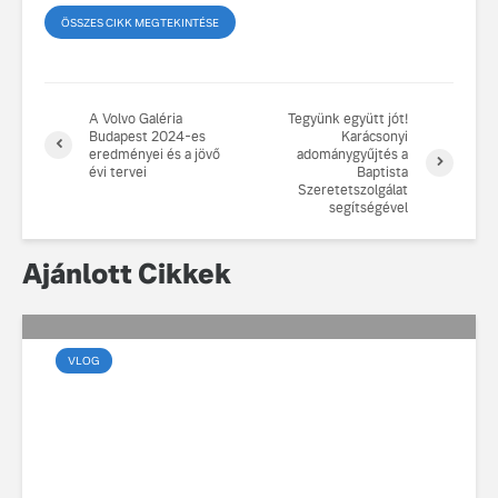
fenntarthatóságot
ÖSSZES CIKK MEGTEKINTÉSE
Az autó, 
megváltoz
játékszab
ismerje me
A Volvo Galéria
Tegyünk együtt jót!
tisztán e
Budapest 2024-es
Karácsonyi
Volvo EX
eredményei és a jövő
adománygyűjtés a
évi tervei
Baptista
Szeretetszolgálat
A Volvo E
segítségével
Country: 
képes, m
jut
Ajánlott Cikkek
VLOG
Marsalkó Dávid új
Volvóval és új dallal
készül a 2026-os turnéra