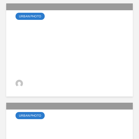
URBAN PHOTO
Budapesti kalandok a
Volvo XC90-el
VGZsolt
URBAN PHOTO
Budapesti kalandok a
Volvo EX30-al