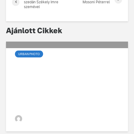
szedán Székely Imre
Mosoni Péterrel
szemével
Ajánlott Cikkek
URBAN PHOTO
Badacsonyi kalandok a
Volvo XC40-el
VGZsolt