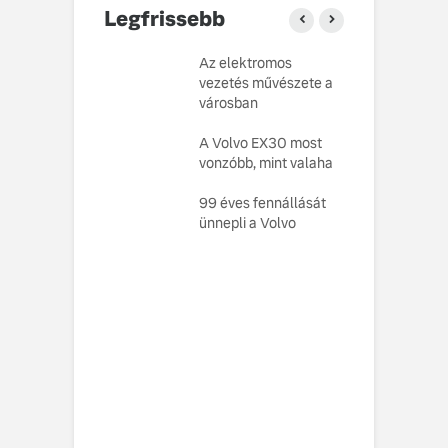
Legfrissebb
o Cars
Az elektromos
V
atja gondosan
vezetés művészete a
L
kotott
városban
pusát, amelynek
M
ésekor a
A Volvo EX30 most
e
ság szolgált
vonzóbb, mint valaha
U
elvként
99 éves fennállását
A
ó, amely
ünnepli a Volvo
s
toztatja a
f
zabályokat –
e meg az új,
n elektromos
 EX60-at
vo EX60 Cross
y: többre képes,
ebbre jut