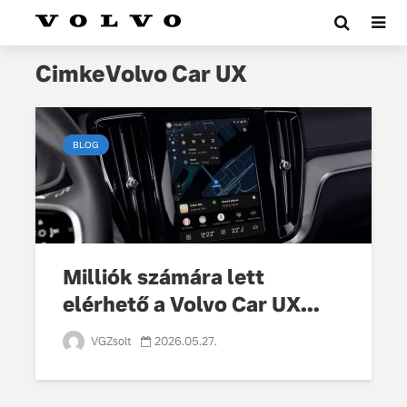
CimkeVolvo Car UX
BLOG
Milliók számára lett
elérhető a Volvo Car UX...
VGZsolt
2026.05.27.