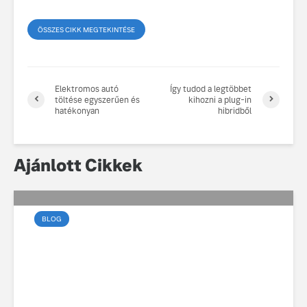
ÖSSZES CIKK MEGTEKINTÉSE
Elektromos autó
Így tudod a legtöbbet
töltése egyszerűen és
kihozni a plug-in
hatékonyan
hibridből
Ajánlott Cikkek
BLOG
Az elektromos vezetés
művészete a városban