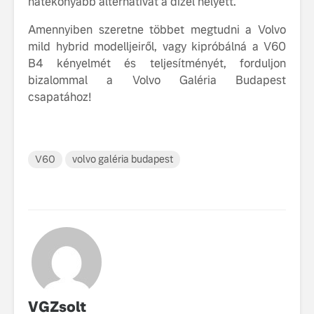
hatékonyabb alternatívát a dízel helyett.
Amennyiben szeretne többet megtudni a Volvo
mild hybrid modelljeiről, vagy kipróbálná a V60
B4 kényelmét és teljesítményét, forduljon
bizalommal a Volvo Galéria Budapest
csapatához!
V60
volvo galéria budapest
VGZsolt