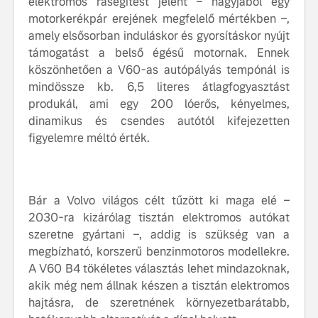
elektromos rásegítést jelent – nagyjából egy
fenntarthatóságot
motorkerékpár erejének megfelelő mértékben –,
Az autó, 
amely elsősorban induláskor és gyorsításkor nyújt
megváltoz
támogatást a belső égésű motornak. Ennek
játékszab
köszönhetően a V60-as autópályás tempónál is
ismerje me
tisztán e
mindössze kb. 6,5 literes átlagfogyasztást
Volvo EX
produkál, ami egy 200 lóerős, kényelmes,
dinamikus és csendes autótól kifejezetten
A Volvo E
figyelemre méltó érték.
Country: 
képes, m
jut
Bár a Volvo világos célt tűzött ki maga elé –
2030-ra kizárólag tisztán elektromos autókat
szeretne gyártani –, addig is szükség van a
megbízható, korszerű benzinmotoros modellekre.
A V60 B4 tökéletes választás lehet mindazoknak,
akik még nem állnak készen a tisztán elektromos
hajtásra, de szeretnének környezetbarátabb,