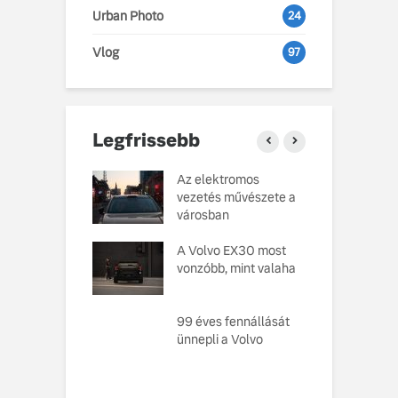
Urban Photo
24
Vlog
97
Legfrissebb
o Cars
Az elektromos
V
atja gondosan
vezetés művészete a
L
kotott
városban
pusát, amelynek
M
ésekor a
A Volvo EX30 most
e
ság szolgált
vonzóbb, mint valaha
U
elvként
A
ó, amely
99 éves fennállását
s
toztatja a
ünnepli a Volvo
f
zabályokat –
e meg az új,
n elektromos