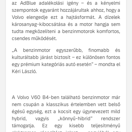
az AdBlue adalékolási igény – és a kényelmi
tisztán e
szempontok egyaránt hozzájárultak ahhoz, hogy a
Volvo EX
Volvo elengedje ezt a hajtásformát. A dízelek
A Volvo E
károsanyag-kibocsátása és a motor hangja sem
Country: 
tudta megközelíteni a benzinmotorok komfortos,
képes, m
csendes működését.
jut
„A benzinmotor egyszerűbb, finomabb és
kulturáltabb járást biztosít – ez különösen fontos
egy prémium kategóriás autó esetén” – mondta el
Kéri László.
Volvo élmények a
A Volvo C
Lajvér Pikniken
bemutatja
gondosan
A Volvo V60 B4-ben található benzinmotor már
Milliók számára lett
megalkoto
nem csupán a klasszikus értelemben vett belső
elérhető a Volvo
betűtípusá
égésű egység, ezt a kocsit egy úgynevezett mild
Car UX élmény
amelynek
hybrid, vagyis „könnyű-hibrid” rendszer
tervezése
támogatja. Ez egy kisebb teljesítményű
Az új Volvo EX60 új
biztonság 
szintre emeli a
vezérelvk