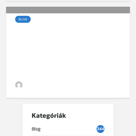
BLOG
99 éves fennállását
ünnepli a Volvo
VGZsolt
Kategóriák
Blog
344