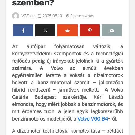
szemben?
VGZsolt
2025.08.10.
2 perc olvasás
Az autóipar folyamatosan változik, a
környezetvédelmi szempontok és a technológiai
Volvo élmények a
A Volvo C
fejlődés pedig új irányokat jelölnek ki a gyártók
Lajvér Pikniken
bemutatja
számára. A Volvo az elmúlt években
gondosan
Milliók számára lett
megalkoto
egyértelműen letette a voksát a dízelmotorok
elérhető a Volvo
betűtípusá
helyett a benzinmotorral szerelt – jellemzően
Car UX élmény
amelynek
hibrid rendszerű – járművek mellett. A Volvo
tervezése
Galéria Budapest szakértője, Kéri László
Az új Volvo EX60 új
biztonság 
elmondta, hogy miért jobbak a benzinmotorok, és
szintre emeli a
vezérelvk
fenntarthatóságot
mit érdemes tudni a jelen egyik legkorszerűbb
Az autó, 
benzinmotoros modelljéről, a
Volvo V60 B4
-ről.
megváltoz
játékszab
A dízelmotor technológia komplexitása – például
ismerje me