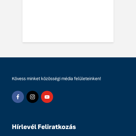
 EX60-at
vo EX60 Cross
y: többre képes,
ebbre jut
Kövess minket közösségi média felületeinken!
Hírlevél Feliratkozás