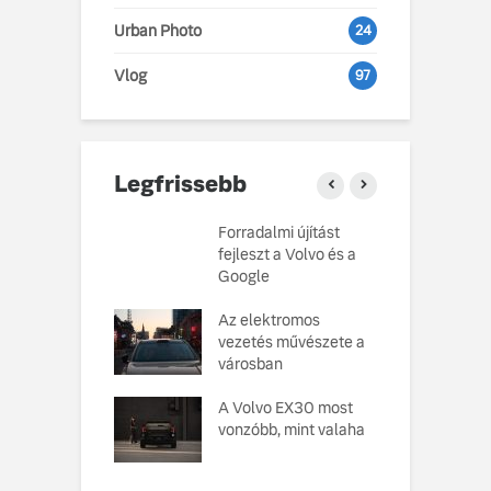
Urban Photo
24
Vlog
97
Legfrissebb
Volvo EX60 új
Forradalmi újítást
9
e emeli a
fejleszt a Volvo és a
ü
arthatóságot
Google
V
o Cars
Az elektromos
L
atja gondosan
vezetés művészete a
kotott
városban
M
pusát, amelynek
e
ésekor a
A Volvo EX30 most
U
ság szolgált
vonzóbb, mint valaha
elvként