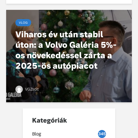
VLOG
Viharos év után stabil
úton: a Volvo Galéria 5%-
os növekedéssel zárta a
2025-ös autópiacot
VGZsolt
Kategóriák
Blog
345