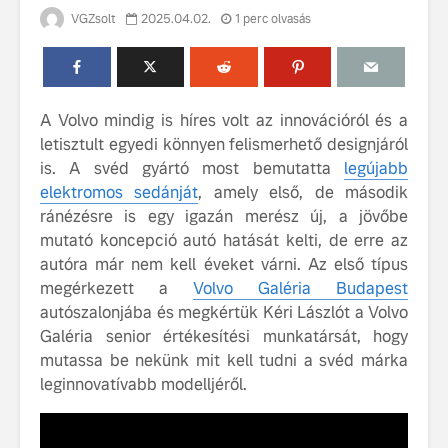
VGZsolt
2025.04.02.
1 perc olvasás
A Volvo mindig is híres volt az innovációról és a
letisztult egyedi könnyen felismerhető designjáról
is. A svéd gyártó most bemutatta
legújabb
99 éves fennállását
Az új Volv
elektromos sedánját
, amely első, de második
ünnepli a Volvo
szintre em
ránézésre is egy igazán merész új, a jövőbe
fenntarth
mutató koncepció autó hatását kelti, de erre az
Volvo élmények a
autóra már nem kell éveket várni. Az első típus
Lajvér Pikniken
A Volvo C
megérkezett a
Volvo Galéria Budapest
bemutatja
Milliók számára lett
gondosan
autószalonjába és megkértük Kéri Lászlót a Volvo
elérhető a Volvo
megalkoto
Galéria senior értékesítési munkatársát, hogy
Car UX élmény
betűtípusá
mutassa be nekünk mit kell tudni a svéd márka
amelynek
leginnovatívabb modelljéről.
tervezése
biztonság 
vezérelvk