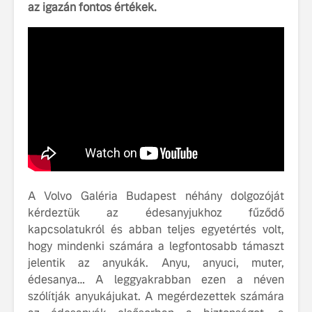
az igazán fontos értékek.
tisztán e
Volvo EX
A Volvo E
Country: 
képes, m
jut
A Volvo Galéria Budapest néhány dolgozóját
Volvo élmények a
A Volvo C
kérdeztük az édesanyjukhoz fűződő
Lajvér Pikniken
bemutatja
gondosan
kapcsolatukról és abban teljes egyetértés volt,
Milliók számára lett
megalkoto
hogy mindenki számára a legfontosabb támaszt
elérhető a Volvo
betűtípusá
jelentik az anyukák. Anyu, anyuci, muter,
Car UX élmény
amelynek
édesanya… A leggyakrabban ezen a néven
tervezése
szólítják anyukájukat. A megérdezettek számára
Az új Volvo EX60 új
biztonság 
szintre emeli a
vezérelvk