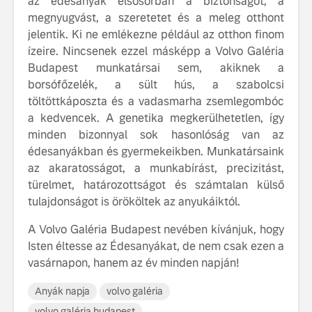
az édesanyák elsősorban a biztonságot, a
fenntarthatóságot
megnyugvást, a szeretetet és a meleg otthont
Az autó, 
jelentik. Ki ne emlékezne például az otthon finom
megváltoz
ízeire. Nincsenek ezzel másképp a Volvo Galéria
játékszab
Budapest munkatársai sem, akiknek a
ismerje me
tisztán e
borsófőzelék, a sült hús, a szabolcsi
Volvo EX
töltöttkáposzta és a vadasmarha zsemlegombóc
a kedvencek. A genetika megkerülhetetlen, így
A Volvo E
minden bizonnyal sok hasonlóság van az
Country: 
édesanyákban és gyermekeikben. Munkatársaink
képes, m
jut
az akaratosságot, a munkabírást, precizitást,
türelmet, határozottságot és számtalan külső
tulajdonságot is örököltek az anyukáiktól.
A Volvo Galéria Budapest nevében kívánjuk, hogy
Isten éltesse az Édesanyákat, de nem csak ezen a
vasárnapon, hanem az év minden napján!
Anyák napja
volvo galéria
volvo galéria budapest