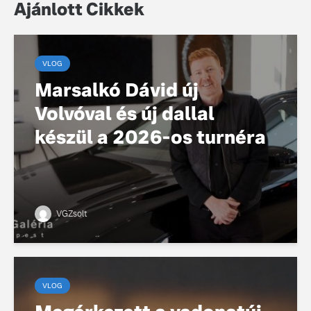
Ajánlott Cikkek
VLOG
Marsalkó Dávid új
Volvóval és új dallal
készül a 2026-os turnéra
VGZsolt
VLOG