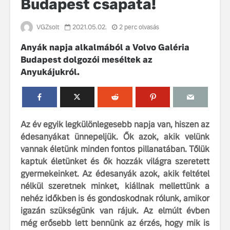
Budapest csapata!
VGZsolt
2021.05.02.
2 perc olvasás
Anyák napja alkalmából a Volvo Galéria
Budapest dolgozói meséltek az
Anyukájukról.
Volvo élmények a
A Volvo C
Lajvér Pikniken
bemutatja
gondosan
Az év egyik legkülönlegesebb napja van, hiszen az
Milliók számára lett
megalkoto
édesanyákat ünnepeljük. Ők azok, akik velünk
elérhető a Volvo
betűtípusá
Car UX élmény
amelynek
vannak életünk minden fontos pillanatában. Tőlük
tervezése
kaptuk életünket és ők hozzák világra szeretett
Az új Volvo EX60 új
biztonság 
gyermekeinket. Az édesanyák azok, akik feltétel
szintre emeli a
vezérelvk
nélkül szeretnek minket, kiállnak mellettünk a
fenntarthatóságot
nehéz időkben is és gondoskodnak rólunk, amikor
Az autó, 
megváltoz
igazán szükségünk van rájuk. Az elmúlt évben
játékszab
még erősebb lett bennünk az érzés, hogy mik is
ismerje me