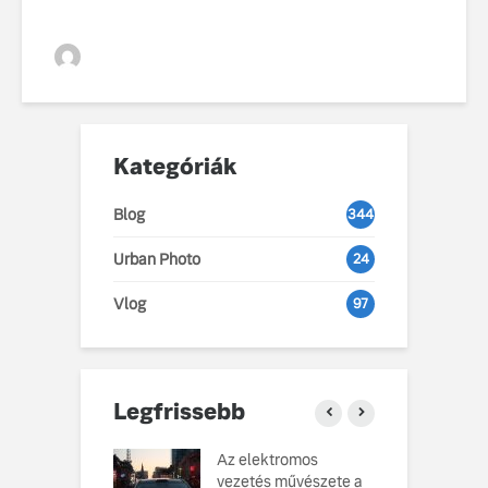
VGZsolt
Kategóriák
Blog
344
Urban Photo
24
Vlog
97
Legfrissebb
o Cars
Az elektromos
V
atja gondosan
vezetés művészete a
L