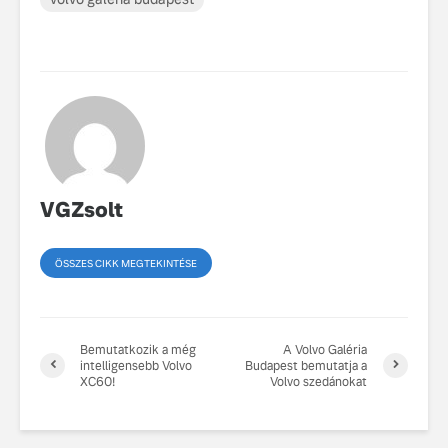
VGZsolt
ÖSSZES CIKK MEGTEKINTÉSE
Bemutatkozik a még
A Volvo Galéria
intelligensebb Volvo
Budapest bemutatja a
XC60!
Volvo szedánokat