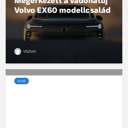
Megérkezett a vadonatúj
Volvo EX60 modellcsalád
VGZsolt
VLOG
Viharos év után stabil
úton: a Volvo Galéria 5%-
os növekedéssel zárta a
2025-ös autópiacot