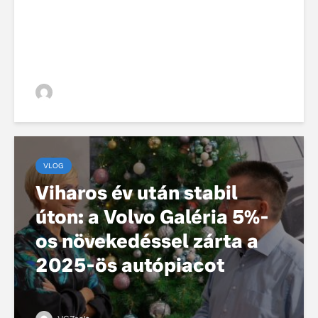
VGZsolt
VLOG
Viharos év után stabil
úton: a Volvo Galéria 5%-
os növekedéssel zárta a
2025-ös autópiacot