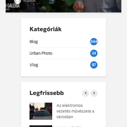
VGZsolt
Kategóriák
Blog
344
Urban Photo
24
Vlog
97
Legfrissebb
o Cars
Az elektromos
V
atja gondosan
vezetés művészete a
L
kotott
városban
pusát, amelynek
M