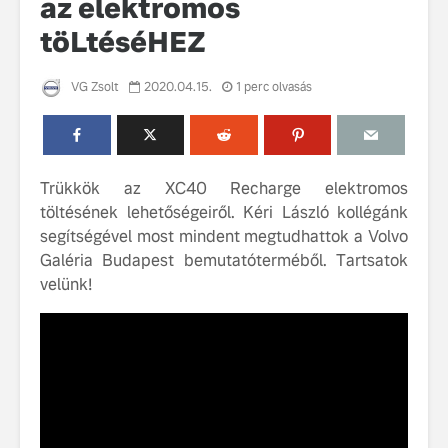
az elektromos
töLtéséHEZ
VG Zsolt
2020.04.15.
1 perc olvasás
Trükkök az XC40 Recharge elektromos
Volvo élmények a
A Volvo C
Lajvér Pikniken
bemutatja
töltésének lehetőségeiről. Kéri László kollégánk
gondosan
segítségével most mindent megtudhattok a Volvo
Milliók számára lett
megalkoto
Galéria Budapest bemutatóterméből. Tartsatok
elérhető a Volvo
betűtípusá
velünk!
Car UX élmény
amelynek
tervezése
Az új Volvo EX60 új
biztonság 
szintre emeli a
vezérelvk
fenntarthatóságot
Az autó, 
megváltoz
játékszab
ismerje me