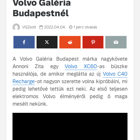
Volvo Galéria
Budapestnél
VGZsolt
2022.04.04.
1 perc olvasás
A Volvo Galéria Budapest márka nagykövete
Volvo élmények a
A Volvo C
Lajvér Pikniken
bemutatja
Annoni Zita egy
Volvo XC60
-as büszke
gondosan
használója, de amikor meglátta az új
Volvo C40
Milliók számára lett
megalkoto
Recharge
-ot nagyon szerette volna kipróbálni, mi
elérhető a Volvo
betűtípusá
pedig lehetővé tettük ezt neki. Az első teljesen
Car UX élmény
amelynek
elektromos Volvo élményéről pedig ő maga
tervezése
Az új Volvo EX60 új
biztonság 
mesélt nekünk.
szintre emeli a
vezérelvk
fenntarthatóságot
Az autó, 
megváltoz
játékszab
ismerje me