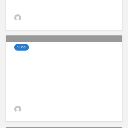
VGZsolt
VLOG
Megérkezett a vadonatúj
Volvo EX60 modellcsalád
VGZsolt