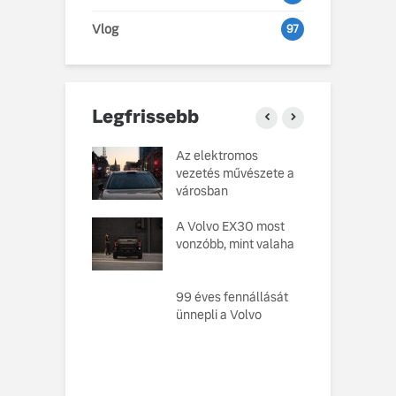
Vlog
97
Legfrissebb
o Cars
Az elektromos
V
atja gondosan
vezetés művészete a
L
kotott
városban
pusát, amelynek
M
ésekor a
A Volvo EX30 most
e
ság szolgált
vonzóbb, mint valaha
U
elvként
A
ó, amely
99 éves fennállását
s
toztatja a
ünnepli a Volvo
f
zabályokat –
e meg az új,
n elektromos
 EX60-at