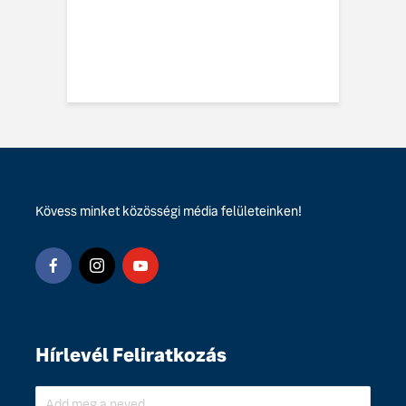
vo EX60 Cross
y: többre képes,
ebbre jut
Kövess minket közösségi média felületeinken!
Hírlevél Feliratkozás