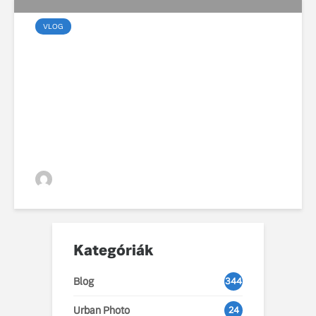
VLOG
Viharos év után stabil
úton: a Volvo Galéria 5%-
os növekedéssel zárta a
2025-ös autópiacot
VGZsolt
Kategóriák
Blog
344
Urban Photo
24