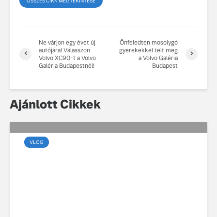
ÖSSZES CIKK MEGTEKINTÉSE
fenntarthatóságot
Az autó, 
megváltoz
játékszab
Ne várjon egy évet új
Önfeledten mosolygó
ismerje me
autójára! Válasszon
gyerekekkel telt meg
tisztán e
Volvo XC90-t a Volvo
a Volvo Galéria
Galéria Budapestnél!
Budapest
Volvo EX
A Volvo E
Country: 
Ajánlott Cikkek
képes, m
jut
VLOG
Marsalkó Dávid új
Volvóval és új dallal
készül a 2026-os turnéra