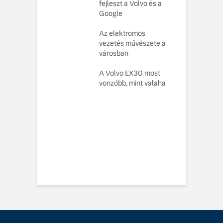
e emeli a
fejleszt a Volvo és a
ü
arthatóságot
Google
V
o Cars
Az elektromos
L
atja gondosan
vezetés művészete a
kotott
városban
M
pusát, amelynek
e
ésekor a
A Volvo EX30 most
U
ság szolgált
vonzóbb, mint valaha
elvként
ó, amely
toztatja a
zabályokat –
e meg az új,
n elektromos
 EX60-at