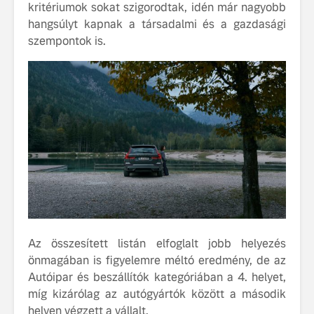
kritériumok sokat szigorodtak, idén már nagyobb
Az autó, 
hangsúlyt kapnak a társadalmi és a gazdasági
megváltoz
szempontok is.
játékszab
ismerje me
tisztán e
Volvo EX
99 éves fennállását
Az új Volv
ünnepli a Volvo
szintre em
fenntarth
Volvo élmények a
Az összesített listán elfoglalt jobb helyezés
Lajvér Pikniken
A Volvo C
bemutatja
önmagában is figyelemre méltó eredmény, de az
Milliók számára lett
gondosan
Autóipar és beszállítók kategóriában a 4. helyet,
elérhető a Volvo
megalkoto
míg kizárólag az autógyártók között a második
Car UX élmény
betűtípusá
helyen végzett a vállalt.
amelynek