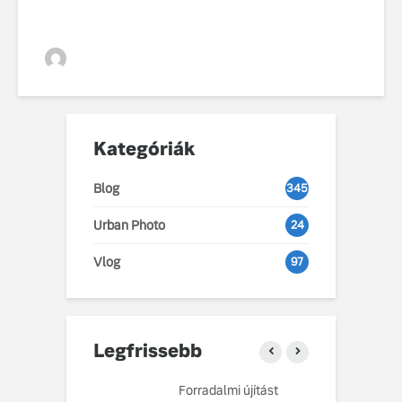
VGZsolt
Kategóriák
Blog
345
Urban Photo
24
Vlog
97
Legfrissebb
Volvo EX60 új
Forradalmi újítást
9