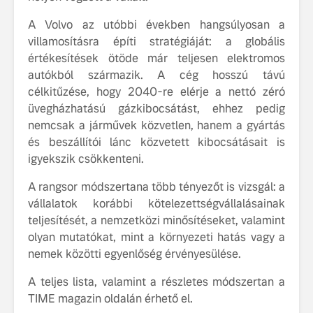
tervezése
A Volvo az utóbbi években hangsúlyosan a
biztonság 
villamosításra építi stratégiáját: a globális
vezérelvk
értékesítések ötöde már teljesen elektromos
Az autó, 
autókból származik. A cég hosszú távú
megváltoz
célkitűzése, hogy 2040-re elérje a nettó zéró
játékszab
üvegházhatású gázkibocsátást, ehhez pedig
ismerje me
nemcsak a járművek közvetlen, hanem a gyártás
tisztán e
Volvo EX
és beszállítói lánc közvetett kibocsátásait is
igyekszik csökkenteni.
A rangsor módszertana több tényezőt is vizsgál: a
vállalatok korábbi kötelezettségvállalásainak
teljesítését, a nemzetközi minősítéseket, valamint
olyan mutatókat, mint a környezeti hatás vagy a
nemek közötti egyenlőség érvényesülése.
A teljes lista, valamint a részletes módszertan a
TIME magazin oldalán érhető el.