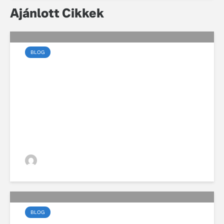
Ajánlott Cikkek
BLOG
Forradalmi újítást fejleszt
a Volvo és a Google
VGZsolt
BLOG