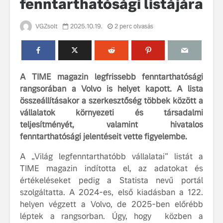
fenntarthatósági listájára
VGZsolt
2025.10.19.
2 perc olvasás
A TIME magazin legfrissebb fenntarthatósági
rangsorában a Volvo is helyet kapott. A lista
99 éves fennállását
Az új Volv
összeállításakor a szerkesztőség többek között a
ünnepli a Volvo
szintre em
vállalatok környezeti és társadalmi
fenntarth
Volvo élmények a
teljesítményét, valamint hivatalos
Lajvér Pikniken
A Volvo C
fenntarthatósági jelentéseit vette figyelembe.
bemutatja
Milliók számára lett
gondosan
A „Világ legfenntarthatóbb vállalatai” listát a
elérhető a Volvo
megalkoto
TIME magazin indította el, az adatokat és
Car UX élmény
betűtípusá
értékeléseket pedig a Statista nevű portál
amelynek
szolgáltatta. A 2024-es, első kiadásban a 122.
tervezése
biztonság 
helyen végzett a Volvo, de 2025-ben előrébb
vezérelvk
léptek a rangsorban. Úgy, hogy közben a