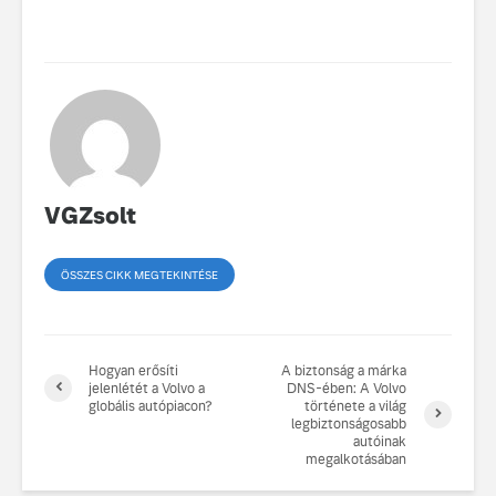
VGZsolt
ÖSSZES CIKK MEGTEKINTÉSE
Hogyan erősíti
A biztonság a márka
jelenlétét a Volvo a
DNS-ében: A Volvo
globális autópiacon?
története a világ
legbiztonságosabb
autóinak
megalkotásában